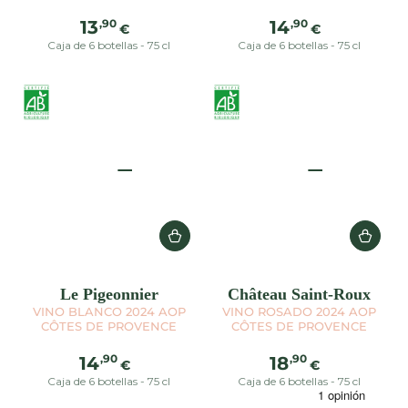
Precio
Precio
,90
,90
13
14
€
€
regular
regular
Caja de 6 botellas - 75 cl
Caja de 6 botellas - 75 cl
Le Pigeonnier
Château Saint-Roux
VINO BLANCO 2024 AOP
VINO ROSADO 2024 AOP
CÔTES DE PROVENCE
CÔTES DE PROVENCE
Precio
Precio
,90
,90
14
18
€
€
regular
regular
Caja de 6 botellas - 75 cl
Caja de 6 botellas - 75 cl