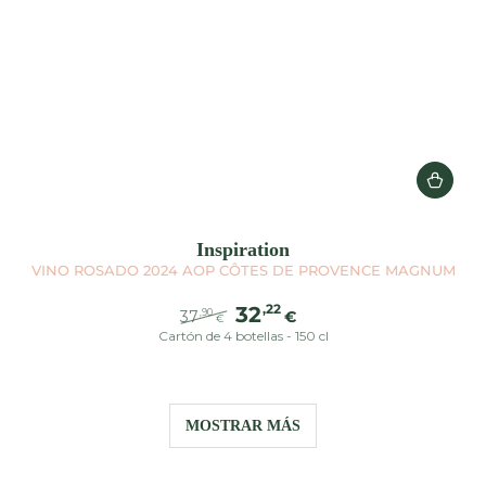
Inspiration
VINO ROSADO 2024 AOP CÔTES DE PROVENCE MAGNUM
,22
32
37
€
,90
€
Cartón de 4 botellas - 150 cl
Precio
Precio
regular
de
venta
MOSTRAR MÁS