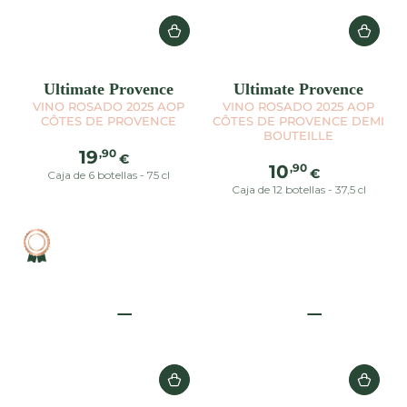
Ultimate Provence
Ultimate Provence
VINO ROSADO 2025 AOP
VINO ROSADO 2025 AOP
CÔTES DE PROVENCE
CÔTES DE PROVENCE DEMI
BOUTEILLE
Precio
,90
19
€
Precio
,90
10
regular
€
Caja de 6 botellas - 75 cl
regular
Caja de 12 botellas - 37,5 cl