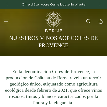
Ent
Offre d'été : votre 6ème bouteille offerte
IR AL CONTENIDO
me
Carrito
COLECCIÓN:
NUESTROS VINOS AOP CÔTES DE
PROVENCE
En la denominación Côtes-de-Provence, la
producción de Château de Berne revela un terroir
geológico único, etiquetado como agricultura
ecológica desde febrero de 2021, que ofrece vinos
rosados, tintos y blancos caracterizados por la
finura y la elegancia.