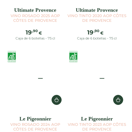
Ultimate Provence
Ultimate Provence
VINO ROSADO 2025 AOP
VINO TINTO 2020 AOP CÔTES
CÔTES DE PROVENCE
DE PROVENCE
Precio
Precio
,90
,90
19
19
€
€
regular
regular
Caja de 6 botellas - 75 cl
Caja de 6 botellas - 75 cl
Le Pigeonnier
Le Pigeonnier
VINO ROSADO 2024 AOP
VINO TINTO 2023 AOP CÔTES
CÔTES DE PROVENCE
DE PROVENCE