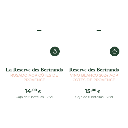
La Réserve des Bertrands
Réserve des Bertrands
ROSADO AOP CÔTES DE
VINO BLANCO 2024 AOP
PROVENCE
CÔTES DE PROVENCE
Precio
Precio
,00
,00
14
15
€
€
regular
regular
Caja de 6 botellas - 75cl
Caja de 6 botellas - 75cl