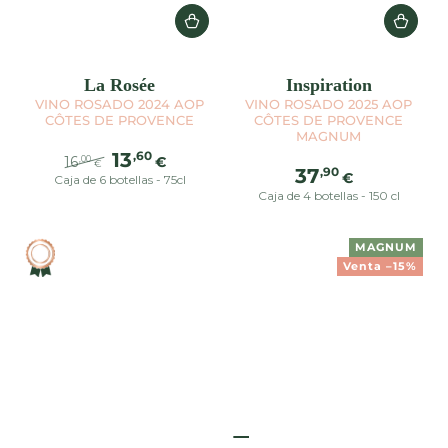
La Rosée
Inspiration
VINO ROSADO 2024 AOP
VINO ROSADO 2025 AOP
CÔTES DE PROVENCE
CÔTES DE PROVENCE
MAGNUM
,60
13
16
€
,00
€
Precio
,90
37
€
Caja de 6 botellas - 75cl
Precio
Precio
regular
Caja de 4 botellas - 150 cl
regular
de
venta
MAGNUM
Venta –15%