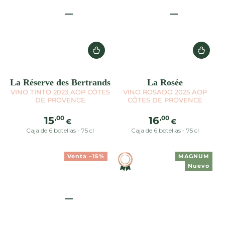
La Réserve des Bertrands
La Rosée
VINO TINTO 2023 AOP CÔTES
VINO ROSADO 2025 AOP
DE PROVENCE
CÔTES DE PROVENCE
Precio
Precio
,00
,00
15
16
€
€
regular
regular
Caja de 6 botellas - 75 cl
Caja de 6 botellas - 75 cl
Venta –15%
MAGNUM
Nuevo