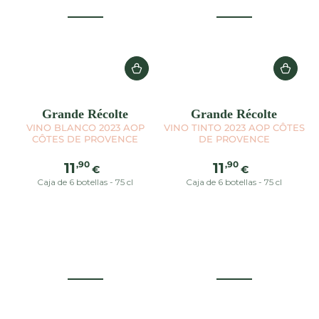
Grande Récolte
Grande Récolte
VINO BLANCO 2023 AOP
VINO TINTO 2023 AOP CÔTES
CÔTES DE PROVENCE
DE PROVENCE
Precio
Precio
,90
,90
11
11
€
€
regular
regular
Caja de 6 botellas - 75 cl
Caja de 6 botellas - 75 cl