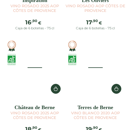
Inspiration
Les Oliviers
VINO ROSADO 2025 AOP
VINO ROSADO AOP CÔTES DE
CÔTES DE PROVENCE
PROVENCE
Precio
Precio
,90
,90
16
17
€
€
regular
regular
Caja de 6 botellas - 75 cl
Caja de 6 botellas - 75 cl
Château de Berne
Terres de Berne
VINO ROSADO 2025 AOP
VINO BLANCO 2020 AOP
CÔTES DE PROVENCE
CÔTES DE PROVENCE
Precio
Precio
,90
,90
18
19
€
€