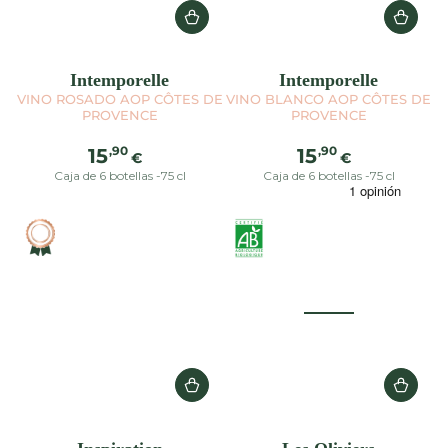
Intemporelle
Intemporelle
VINO ROSADO AOP CÔTES DE
VINO BLANCO AOP CÔTES DE
PROVENCE
PROVENCE
Precio
Precio
,90
,90
15
15
€
€
regular
regular
Caja de 6 botellas -75 cl
Caja de 6 botellas -75 cl