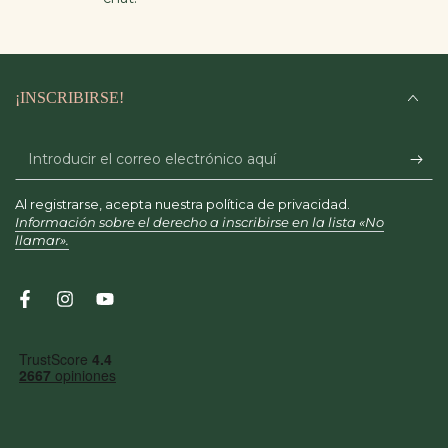
¡INSCRIBIRSE!
Introducir
el
Al registrarse, acepta nuestra política de privacidad.
correo
Información sobre el derecho a inscribirse en la lista «No
llamar».
electrónico
aquí
Facebook
Instagram
YouTube