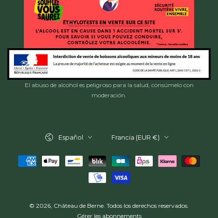
El abuso de alcohol es peligroso para la salud, consúmelo con
moderación.
Idioma
País/región
Español
Francia (EUR €)
Métodos
de
pago
© 2026,
Château de Berne
. Todos los derechos reservados.
Gérer les abonnements