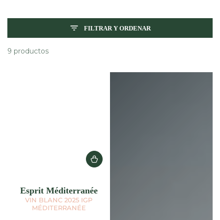
FILTRAR Y ORDENAR
9 productos
Envío
gratuito
a
partir
de
150€
de
compra
en
Esprit Méditerranée
Francia
VIN BLANC 2025 IGP
MÉDITERRANÉE
metropolitana