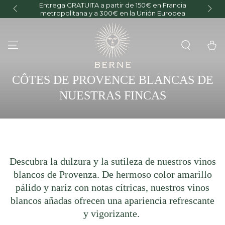
Entrega GRATUITA a partir de 150€ en Francia
O
IR AL CONTENIDO
metropolitana y a 300€ en la Unión Europea
Carrito
COLECCIÓN:
CÔTES DE PROVENCE BLANCAS DE
NUESTRAS FINCAS
Descubra la dulzura y la sutileza de nuestros vinos
blancos de Provenza. De hermoso color amarillo
pálido y nariz con notas cítricas, nuestros vinos
blancos añadas ofrecen una apariencia refrescante
y vigorizante.