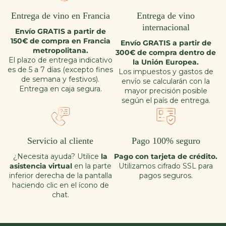
vanille. Les plus secs apportent parfois de très belles notes
minérales, une pointe d’acidité ainsi qu’un bouquet aromatique
Entrega de vino en Francia
Entrega de vino
fruité et floral.
internacional
Envío GRATIS a partir de
Comment déguster un vin blanc ?
150€ de compra en Francia
Envío GRATIS a partir de
metropolitana.
300€ de compra dentro de
El plazo de entrega indicativo
La dégustation en 4 étapes d’un vin blanc : la vue, le nez, la
la Unión Europea.
es de 5 a 7 días (excepto fines
bouche et la synthèse.
Los impuestos y gastos de
de semana y festivos).
envío se calcularán con la
La vue : c’est observer la robe du vin blanc à travers quatre
Entrega en caja segura.
mayor precisión posible
critères : sa couleur, sa limpidité, sa brillance et sa fluidité. Les
según el país de entrega.
nuances de couleurs des vins blancs varient du jaune paille, or
vert, pâle, jaune, doré ou vieil or, ambré clair ou foncé. La
limpidité et la brillance sont plus faciles à définir.
Le nez d’un vin blanc se divise en trois types arômes principaux :
Servicio al cliente
Pago 100% seguro
fruité ou floral pour les premiers, beurré et/ou brioché pour les
¿Necesita ayuda? Utilice
la
Pago con tarjeta de crédito.
seconds et les troisièmes qui potentiellement traduisent le
asistencia virtual
vieillissement d’un vin blanc : le miel ou encore les fruits secs…
en la parte
Utilizamos cifrado SSL para
inferior derecha de la pantalla
pagos seguros.
La bouche : l’attaque, le milieu de bouche et la finale vous
haciendo clic en el ícono de
donnent des indications sur la vivacité, à savoir une attaque
chat.
franche ou souple, ainsi que son caractère, opulent et ample ou
non en bouche et la présence de sucres résiduels dans le vin
blanc.