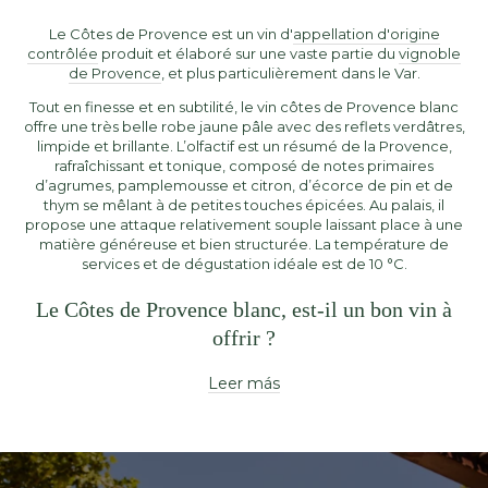
Le Côtes de Provence est un vin d'
appellation d'origine
contrôlée
produit et élaboré sur une vaste partie du
vignoble
de Provence
, et plus particulièrement dans le Var.
Tout en finesse et en subtilité, le vin côtes de Provence blanc
offre une très belle robe jaune pâle avec des reflets verdâtres,
limpide et brillante. L’olfactif est un résumé de la Provence,
rafraîchissant et tonique, composé de notes primaires
d’agrumes, pamplemousse et citron, d’écorce de pin et de
thym se mêlant à de petites touches épicées. Au palais, il
propose une attaque relativement souple laissant place à une
matière généreuse et bien structurée. La température de
services et de dégustation idéale est de 10 °C.
Le Côtes de Provence blanc, est-il un bon vin à
offrir ?
Leer más
Devant la multitude de choix en matière de vin blanc, il n’est pas
toujours aisé de choisir, et ce n’est pas plus simple pour offrir. Les
goûts et les couleurs varient d’une personne à l’autre, surtout en
ce qui concerne le vin blanc. Afin d’être assuré de faire plaisir à
son destinataire, voici quelques caractéristiques intéressantes