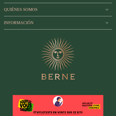
vinification sans produits chimiques de synthèse. Les
principaux labels AB et Bio Europe garantissent cette
QUIÉNES SOMOS
démarche.
Les produits autorisés pour la culture de la vigne d’un vin bio :
produits chimiques d’origine naturelle, mais certains produits
INFORMACIÓN
de synthèse font exception : la chaux éteinte, l’huile de
paraffine et les composés de cuivre comme l’hydroxyde de
cuivre, l’oxychlorure de cuivre, l’oxyde cuivreux, la bouillie
bordelaise et le sulfate de cuivre tribasique.
Un vin blanc bio peut contenir jusqu’à 150 mg/l SO2 total de
sulfites.
Quels sont les cépages utilisés pour le vin blanc
Côtes de Provence ?
Le Rolle : cépage blanc d’origine turque que l’on retrouve
notamment dans le Var, en
Corse
sous le nom de Vermentinu, et
en Italie. Ses grappes et ses baies, de tailles moyennes, passent
du blanc au rose lorsqu’il arrive à maturité. Il aime les climats
chauds aux sols secs et pauvres. Le Rolle donne des vins blancs
gras, bien équilibrés, qui peuvent manquer d’acidité, mais qui
restent très aromatiques.
Le Sémillon : cépage d’origine bordelaise, en Provence, il