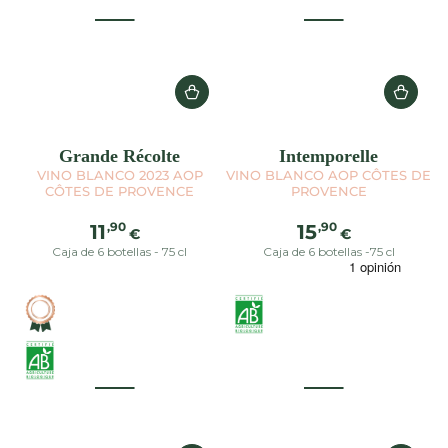
Grande Récolte
Intemporelle
VINO BLANCO 2023 AOP
VINO BLANCO AOP CÔTES DE
CÔTES DE PROVENCE
PROVENCE
Precio
Precio
,90
,90
11
15
€
€
regular
regular
Caja de 6 botellas - 75 cl
Caja de 6 botellas -75 cl