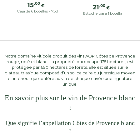
Precio
,00
15
Precio
€
,00
21
€
regular
regular
Caja de 6 botellas - 75cl
Estuche para 1 botella
Notre domaine viticole produit des
vins AOP Côtes de Provence
rouge, rosé et blanc. La propriété, qui occupe 175 hectares, est
protégée par 690 hectares de forêts. Elle est située sur le
plateau triasique composé d’un sol calcaire du jurassique moyen
et inférieur qui confère au vin de chaque cuvée une signature
unique.
En savoir plus sur le vin de Provence blanc
:
Que signifie l’appellation Côtes de Provence blanc
?