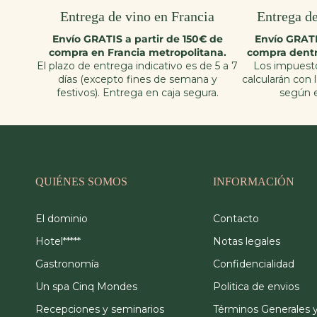
Entrega de vino en Francia
Entrega de
Envío GRATIS a partir de 150€ de
Envío GRATI
compra en Francia metropolitana.
compra dentr
El plazo de entrega indicativo es de 5 a 7
Los impuesto
días (excepto fines de semana y
calcularán con 
festivos). Entrega en caja segura.
según e
QUIÉNES SOMOS
INFORMACIÓN
El dominio
Contacto
Hotel*****
Notas legales
Gastronomía
Confidencialidad
Un spa Cinq Mondes
Politica de envios
Recepciones y seminarios
Términos Generales 