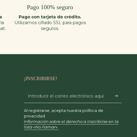
Pago 100% seguro
ia
Pago con tarjeta de crédito.
la
Utilizamos cifrado SSL para pagos
at.
seguros.
¡INSCRIBIRSE!
Introducir
el
Al registrarse, acepta nuestra política de
correo
privacidad.
Información sobre el derecho a inscribirse en la
electrónico
lista «No llamar».
aquí