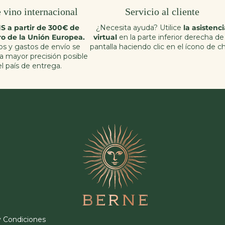
 vino internacional
Servicio al cliente
S a partir de 300€ de
¿Necesita ayuda? Utilice
la asistenc
o de la Unión Europea.
virtual
en la parte inferior derecha de 
s y gastos de envío se
pantalla haciendo clic en el ícono de ch
la mayor precisión posible
l país de entrega.
y Condiciones