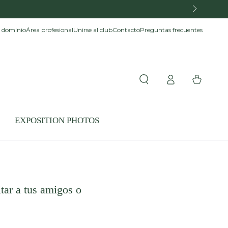
150€ en Francia metropolitana y a 300€ en la Unión Europea
l dominio
Área profesional
Unirse al club
Contacto
Preguntas frecuentes
Iniciar
Carrito
sesión
EXPOSITION PHOTOS
itar a tus amigos o