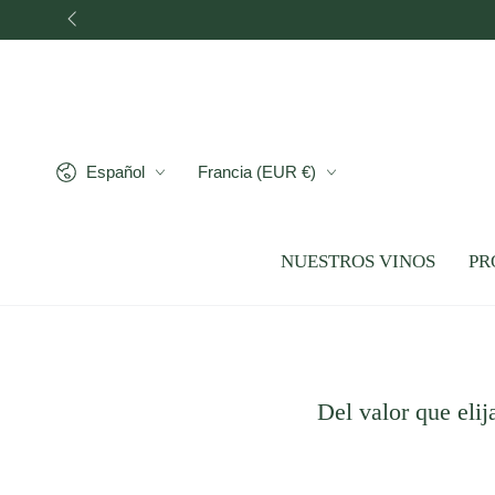
IR AL CONTENIDO
Idioma
País/región
Español
Francia (EUR €)
NUESTROS VINOS
PR
Del valor que elij