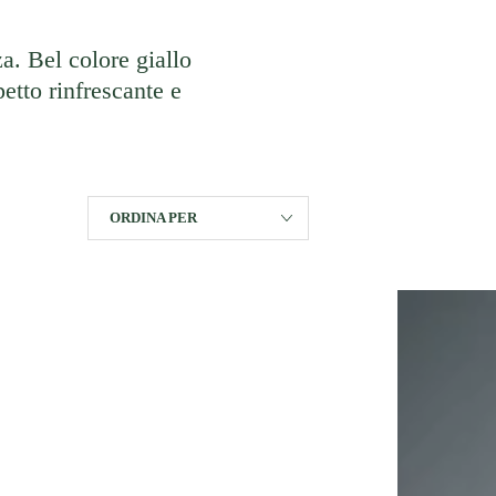
za. Bel colore giallo
petto rinfrescante e
ORDINA PER
Spedizione
gratuita
per
acquisti
superiori
a
150€