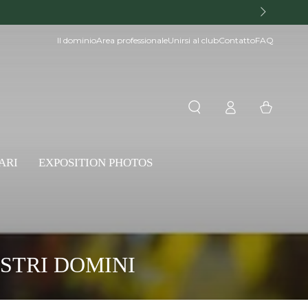
Il dominio
Area professionale
Unirsi al club
Contatto
FAQ
Accesso
Carello
ARI
EXPOSITION PHOTOS
STRI DOMINI