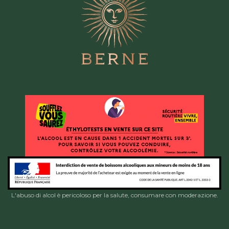
L'abuso di alcol è pericoloso per la salute, consumare con moderazione.