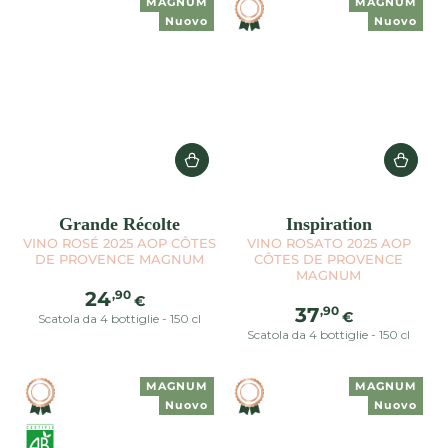
MAGNUM
MAGNUM
Nuovo
Nuovo
Grande Récolte
Inspiration
VINO ROSÉ 2025 AOP CÔTES
VINO ROSATO 2025 AOP
DE PROVENCE MAGNUM
CÔTES DE PROVENCE
MAGNUM
Prezzo
,90
24
€
Prezzo
,90
37
regolare
€
Scatola da 4 bottiglie - 150 cl
regolare
Scatola da 4 bottiglie - 150 cl
MAGNUM
MAGNUM
Nuovo
Nuovo