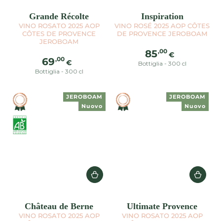
Grande Récolte
Inspiration
VINO ROSATO 2025 AOP
VINO ROSÉ 2025 AOP CÔTES
CÔTES DE PROVENCE
DE PROVENCE JEROBOAM
JEROBOAM
Prezzo
,00
85
€
Prezzo
,00
69
regolare
€
Bottiglia - 300 cl
regolare
Bottiglia - 300 cl
JEROBOAM
JEROBOAM
Nuovo
Nuovo
Château de Berne
Ultimate Provence
VINO ROSATO 2025 AOP
VINO ROSATO 2025 AOP