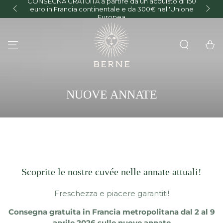
CONSEGNA GRATUITA a partire da un acquisto di 150
PASSA AL
euro in Francia continentale e da 300€ nell'Unione
O
CONTENUTO
Europea
Carello
COLLEZIONE:
NUOVE ANNATE
Scoprite le nostre cuvée nelle annate attuali!
Freschezza e piacere garantiti!
Consegna gratuita in Francia metropolitana dal 2 al 9
aprile 2026 sulle nuove annate