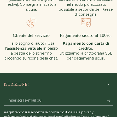
festivi). Consegna in scatola
nel modo più accurato
sicura.
possibile a seconda del Paese
di consegna.
Cliente del servizio
Pagamento sicuro al 100%.
Hai bisogno di aiuto? Usa
Pagamento con carta di
l’assistenza virtuale
in basso
credito.
a destra dello schermo
Utilizziamo la crittografia SSL
cliccando sull'icona della chat.
per pagamenti sicuri.
ISCRIZIONE!
Inserisci
l'e-
Registrandosi si accetta la nostra politica sulla privacy.
mail
Informazioni sul diritto di iscriversi all'elenco “Non chiamare”.