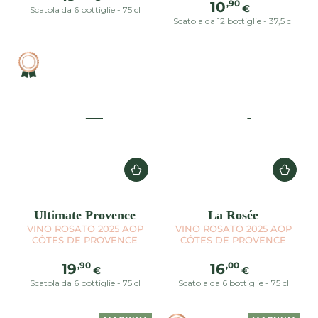
Prezzo
,90
10
regolare
€
Scatola da 6 bottiglie - 75 cl
regolare
Scatola da 12 bottiglie - 37,5 cl
Ultimate Provence
La Rosée
VINO ROSATO 2025 AOP
VINO ROSATO 2025 AOP
CÔTES DE PROVENCE
CÔTES DE PROVENCE
Prezzo
Prezzo
,90
,00
19
16
€
€
regolare
regolare
Scatola da 6 bottiglie - 75 cl
Scatola da 6 bottiglie - 75 cl