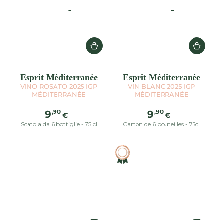
Esprit Méditerranée
Esprit Méditerranée
VINO ROSATO 2025 IGP
VIN BLANC 2025 IGP
MÉDITERRANÉE
MÉDITERRANÉE
Prezzo
Prezzo
,90
,90
9
9
€
€
regolare
regolare
Scatola da 6 bottiglie - 75 cl
Carton de 6 bouteilles - 75cl