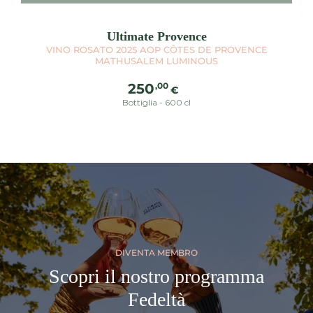
Ultimate Provence
VINO ROSATO 2025 AOP CÔTES DE PROVENCE
MATHUSALEM LUMINOUS
Prezzo
,00
250
€
regolare
Bottiglia - 600 cl
DIVENTA MEMBRO
Scopri il nostro programma
Fedeltà