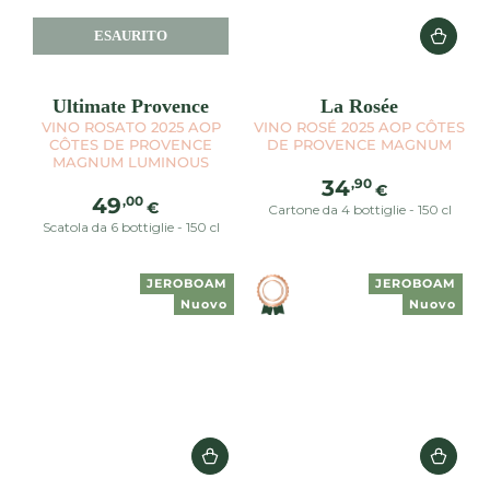
ESAURITO
Ultimate Provence
La Rosée
VINO ROSATO 2025 AOP
VINO ROSÉ 2025 AOP CÔTES
CÔTES DE PROVENCE
DE PROVENCE MAGNUM
MAGNUM LUMINOUS
Prezzo
,90
34
€
Prezzo
,00
49
regolare
€
Cartone da 4 bottiglie - 150 cl
regolare
Scatola da 6 bottiglie - 150 cl
JEROBOAM
JEROBOAM
Nuovo
Nuovo