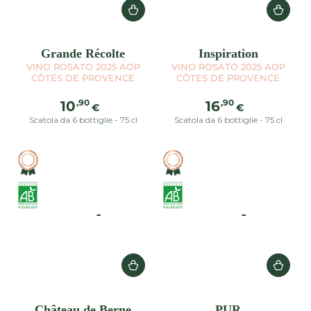
Grande Récolte
Inspiration
VINO ROSATO 2025 AOP
VINO ROSATO 2025 AOP
CÔTES DE PROVENCE
CÔTES DE PROVENCE
Prezzo
Prezzo
,90
,90
10
16
€
€
regolare
regolare
Scatola da 6 bottiglie - 75 cl
Scatola da 6 bottiglie - 75 cl
Château de Berne
PUR