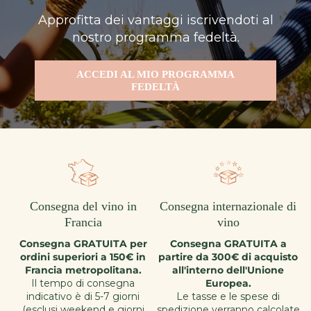
Approfitta dei vantaggi iscrivendoti al
nostro programma fedeltà.
ACCEDI AL MIO PROGRAMMA
FEDELTÀ
Consegna del vino in
Consegna internazionale di
Francia
vino
Consegna GRATUITA per
Consegna GRATUITA a
ordini superiori a 150€ in
partire da 300€ di acquisto
Francia metropolitana.
all'interno dell'Unione
Il tempo di consegna
Europea.
indicativo è di 5-7 giorni
Le tasse e le spese di
(esclusi weekend e giorni
spedizione verranno calcolate