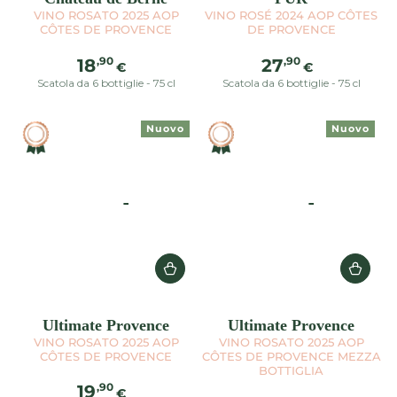
VINO ROSATO 2025 AOP
VINO ROSÉ 2024 AOP CÔTES
CÔTES DE PROVENCE
DE PROVENCE
Prezzo
Prezzo
,90
,90
18
27
€
€
regolare
regolare
Scatola da 6 bottiglie - 75 cl
Scatola da 6 bottiglie - 75 cl
Nuovo
Nuovo
Ultimate Provence
Ultimate Provence
VINO ROSATO 2025 AOP
VINO ROSATO 2025 AOP
CÔTES DE PROVENCE
CÔTES DE PROVENCE MEZZA
BOTTIGLIA
Prezzo
,90
19
€