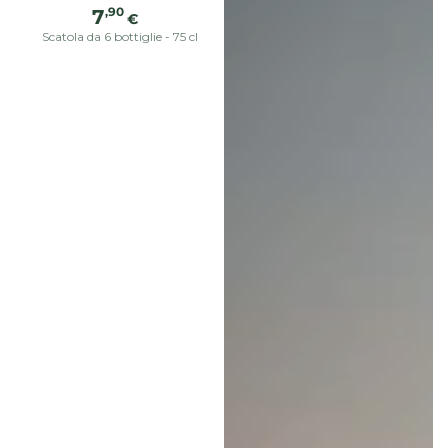
Prezzo
,90
7
€
regolare
Scatola da 6 bottiglie - 75 cl