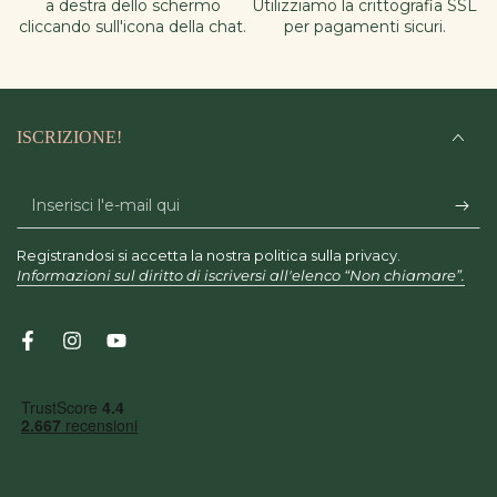
a destra dello schermo
Utilizziamo la crittografia SSL
cliccando sull'icona della chat.
per pagamenti sicuri.
ISCRIZIONE!
Inserisci
l'e-
Registrandosi si accetta la nostra politica sulla privacy.
mail
Informazioni sul diritto di iscriversi all'elenco “Non chiamare”.
qui
Facebook
Instagram
YouTube