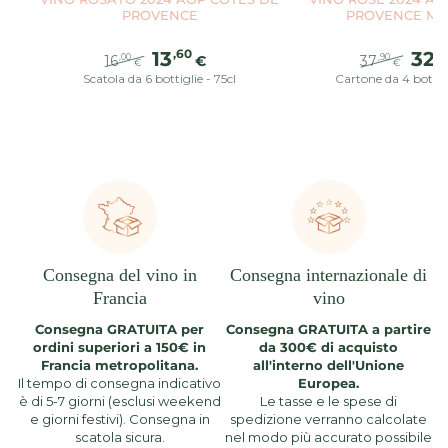
PROVENCE
PROVENCE M
,60
,2
13
32
16
€
37
,00
,90
€
€
Scatola da 6 bottiglie - 75cl
Prezzo
Il
Cartone da 4 bottigl
Prezzo
Il
regolare
prezzo
regolare
prez
di
di
liquidazione
liqui
Consegna del vino in
Consegna internazionale di
Francia
vino
Consegna GRATUITA per
Consegna GRATUITA a partire
ordini superiori a 150€ in
da 300€ di acquisto
Francia metropolitana.
all'interno dell'Unione
Il tempo di consegna indicativo
Europea.
è di 5-7 giorni (esclusi weekend
Le tasse e le spese di
e giorni festivi). Consegna in
spedizione verranno calcolate
scatola sicura.
nel modo più accurato possibile