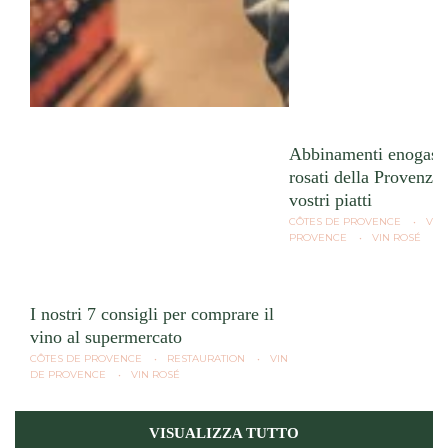
Abbinamenti enogast
rosati della Provenza 
vostri piatti
CÔTES DE PROVENCE
VIN
PROVENCE
VIN ROSÉ
I nostri 7 consigli per comprare il
vino al supermercato
CÔTES DE PROVENCE
RESTAURATION
VIN
DE PROVENCE
VIN ROSÉ
VISUALIZZA TUTTO