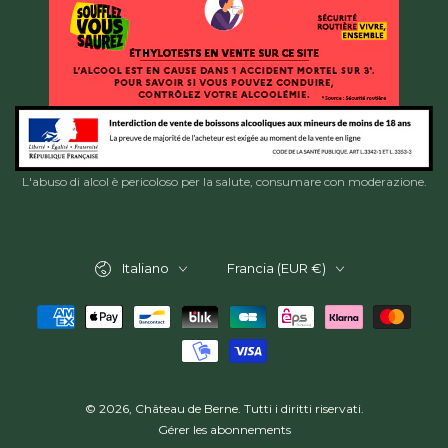
L'abuso di alcol è pericoloso per la salute, consumare con moderazione.
Lingua
Paese/Area
Italiano
Francia (EUR €)
geografica
Modalità
di
pagamento
© 2026,
Château de Berne
. Tutti i diritti riservati.
Gérer les abonnements