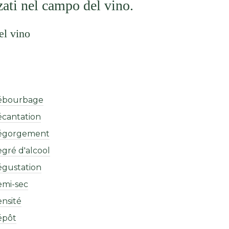
zati nel campo del vino.
el vino
ébourbage
cantation
égorgement
gré d'alcool
gustation
mi-sec
nsité
épôt