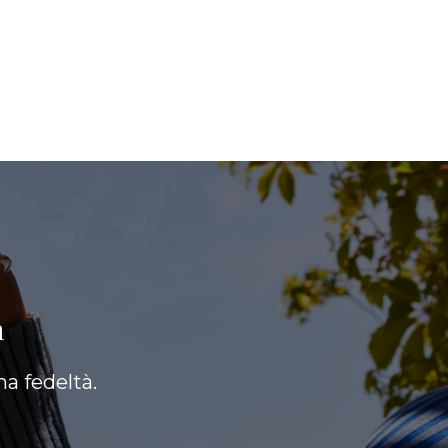
à
a fedeltà.