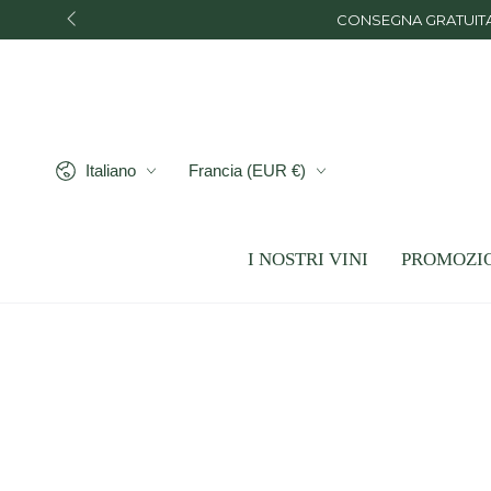
PASSA AL
CONSEGNA GRATUITA a 
CONTENUTO
Lingua
Paese/Area
Italiano
Francia (EUR €)
geografica
I NOSTRI VINI
PROMOZI