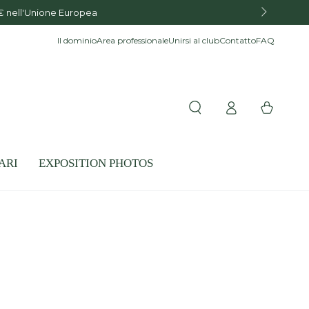
€ nell'Unione Europea
Il dominio
Area professionale
Unirsi al club
Contatto
FAQ
Accesso
Carello
ARI
EXPOSITION PHOTOS