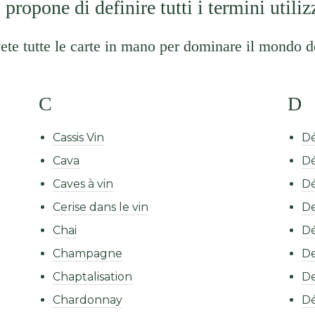
propone di definire tutti i termini utiliz
ete tutte le carte in mano per dominare il mondo d
C
D
Cassis Vin
D
Cava
Dé
Caves à vin
D
Cerise dans le vin
De
Chai
Dé
Champagne
De
Chaptalisation
De
Chardonnay
D