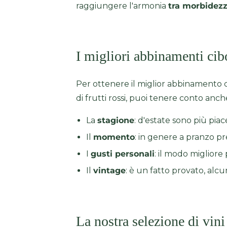
raggiungere l'armonia
tra morbidezz
I migliori abbinamenti cibo
Per ottenere il miglior abbinamento co
di frutti rossi, puoi tenere conto anche d
La
stagione
: d'estate sono più piace
Il
momento
: in genere a pranzo pre
I
gusti personali
: il modo migliore
Il
vintage
: è un fatto provato, alcu
La nostra selezione di vin