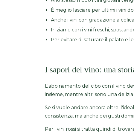
Allo stesso modo i vini giovani ven
È meglio lasciare per ultimi i vini dol
Anche i vini con gradazione alcolic
Iniziamo con i vini freschi, spostando
Per evitare di saturare il palato e le 
I sapori del vino: una stori
L'abbinamento del cibo con il vino d
insieme, mentre altri sono una delizia
Se si vuole andare ancora oltre, l'ide
consistenza, ma anche dei gusti dom
Per i vini rossi si tratta quindi di trovare