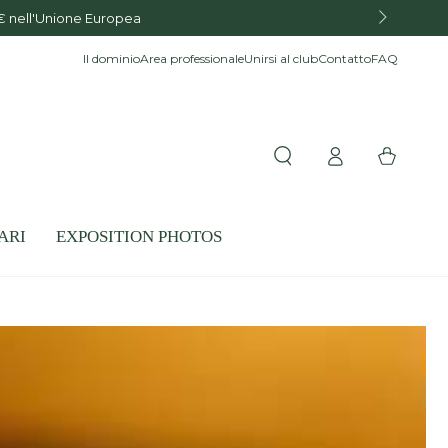
€ nell'Unione Europea
Il dominio
Area professionale
Unirsi al club
Contatto
FAQ
Accesso
Carello
ARI
EXPOSITION PHOTOS