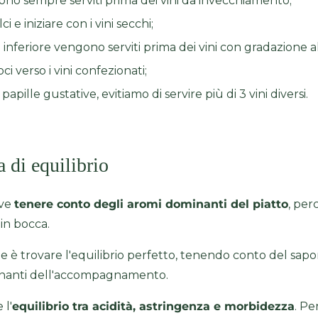
gono sempre serviti prima dei vini da invecchiamento;
ci e iniziare con i vini secchi;
a inferiore vengono serviti prima dei vini con gradazione 
ci verso i vini confezionati;
papille gustative, evitiamo di servire più di 3 vini diversi.
a di equilibrio
eve
tenere conto degli aromi dominanti del piatto
, per
 in bocca.
ale è trovare l'equilibrio perfetto, tenendo conto del sap
inanti dell'accompagnamento.
 l'
equilibrio tra acidità, astringenza e morbidezza
. Pe