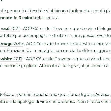
te generosi e freschi e si abbinano facilmente a molti p
annate in 3 colori
della tenuta.
 rosé
2021
- AOP Côtes de Provence: questo vino biologico
 perfetto per
accompagnare frutti di mare
, pesce o verdur
 rouge
2019
- AOP Côtes de Provence: questo iconico vin
 neri. Funzionerà a meraviglia con un piatto di formaggi o
c
 white
2017
- AOP Côtes de Provence: questo vino bianco
 e nocciole grigliate. Abbinato al foie gras, al pollame o al
elicato
, perché è anche una questione di gusti. Adesso p
tti e alla tipologia di vino che preferisci. Non ti resta che