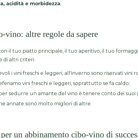
a, acidità e morbidezza
.
-vino: altre regole da sapere
n il tuo piatto principale, il tuo aperitivo, il tuo forma
i altri criteri:
voli i vini freschi e leggeri, all'inverno sono riservati vini 
feriamo vini freschi e leggeri, soprattutto se fa caldo;
 per sedurre un amante del vino è tenere conto dei suoi g
ne annate sono molto migliori di altre.
i per un abbinamento cibo-vino di succe