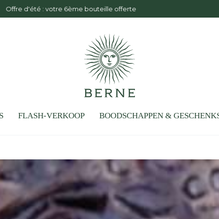
rging bij een aankoop van €150 in Frankrijk en €300 of meer in de E
S
FLASH-VERKOOP
BOODSCHAPPEN & GESCHENK