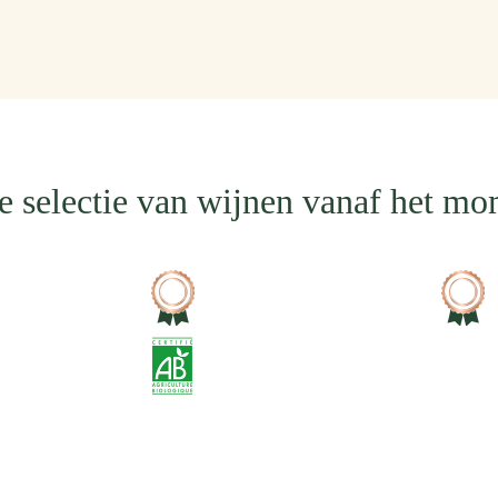
mail
in
 selectie van wijnen vanaf het m