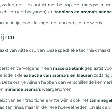
p, zaden, enz.) in contact met het sap. Het mengsel mac
schillen (anthocyanen), en
tannines en aroma's aann
eratietijd, hoe kleuriger en tanninerijker de wijn is.
ijnen
kt van witte druiven. Deze specifieke techniek maakt
erst en vervolgens in een
maceratietank
geplaatst voo
riode is de
extractie van aroma's en kleuren
zodanig d
en. Deze oranje wijnen hebben dan verschillende kenmerk
den
minerale aroma's
waargenomen.
dt van een traditionele witte wijn is ook het
tanninege
ad tannines, maar in kleinere hoeveelheden. En als de vin