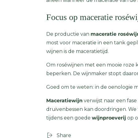
alleen wanneer de maceratie van de sc
Focus op maceratie roséwi
De productie van
maceratie roséwij
most voor maceratie in een tank gepl
wijnen is de maceratietijd.
Om roséwijnen met een mooie roze kle
beperken. De wijnmaker stopt daarom
Goed om te weten: in de oenologie
Maceratiewijn
verwijst naar een fase
druivenbessen kan doordringen. We v
tijdens een goede
wijnproeverij
op o
Share