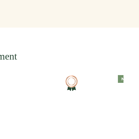
oment
Nieuw