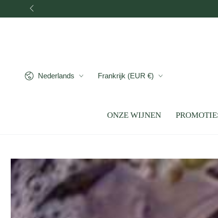
GRATIS bezo
GA NAAR INHOUD
Taal
Land/regio
Nederlands
Frankrijk (EUR €)
ONZE WIJNEN
PROMOTIE