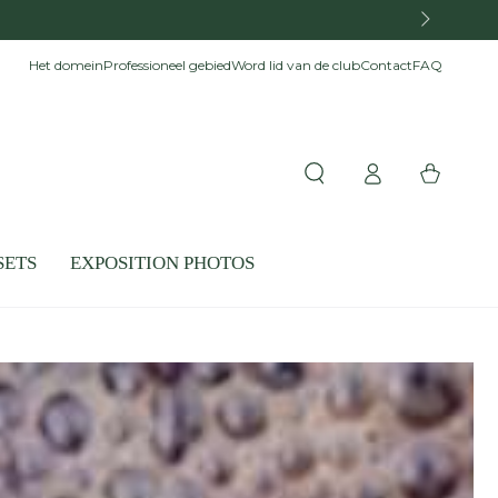
uropese Unie
Het domein
Professioneel gebied
Word lid van de club
Contact
FAQ
Inloggen
Winkelwagen
SETS
EXPOSITION PHOTOS