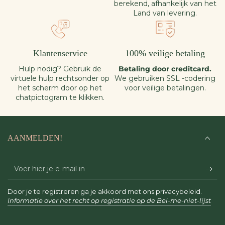
berekend, afhankelijk van het
Land van levering.
Klantenservice
100% veilige betaling
Hulp nodig? Gebruik de
Betaling door creditcard.
virtuele hulp rechtsonder op
We gebruiken SSL -codering
het scherm door op het
voor veilige betalingen.
chatpictogram te klikken.
AANMELDEN!
Voer
hier
Door je te registreren ga je akkoord met ons privacybeleid.
je
Informatie over het recht op registratie op de Bel-me-niet-lijst
e-