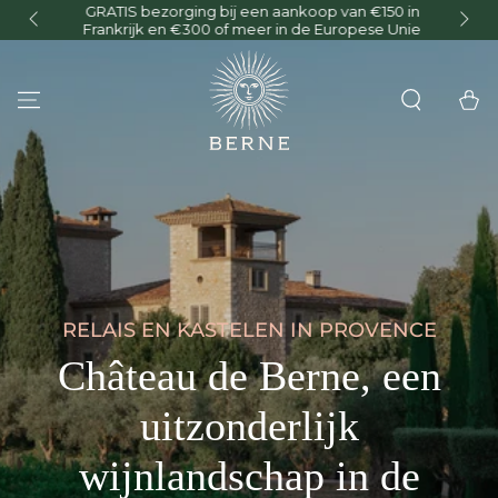
GRATIS bezorging bij een aankoop van €150 in
O
GA NAAR INHOUD
Frankrijk en €300 of meer in de Europese Unie
Winkelwa
RELAIS EN KASTELEN IN PROVENCE
Château de Berne, een
uitzonderlijk
wijnlandschap in de