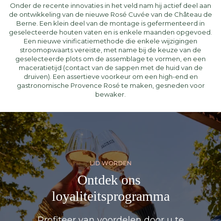
Onder de recente innovaties in het veld nam hij actief deel aan
de ontwikkeling van de nieuwe Rosé Cuvée van de Château de
Berne. Een klein deel van de montage is gefermenteerd in
geselecteerde houten vaten en is enkele maanden opgevoed.
Een nieuwe vinificatiemethode die enkele wijzigingen
stroomopwaarts vereiste, met name bij de keuze van de
geselecteerde plots om de assemblage te vormen, en een
maceratietijd (contact van de sappen met de huid van de
druiven). Een assertieve voorkeur om een ​​high-end en
gastronomische Provence Rosé te maken, gesneden voor
bewaker.
LID WORDEN
Ontdek ons ​​
loyaliteitsprogramma
Profiteer van voordelen door u te