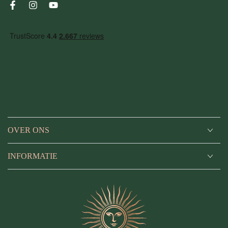
mail
Facebook
Instagram
YouTube
in
OVER ONS
INFORMATIE