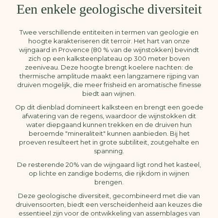
Een enkele geologische diversiteit
Twee verschillende entiteiten in termen van geologie en
hoogte karakteriseren dit terroir. Het hart van onze
wijngaard in Provence (80 % van de wijnstokken) bevindt
zich op een kalksteenplateau op 300 meter boven
zeeniveau. Deze hoogte brengt koelere nachten: de
thermische amplitude maakt een langzamere rijping van
druiven mogelijk, die meer frisheid en aromatische finesse
biedt aan wijnen.
Op dit dienblad domineert kalksteen en brengt een goede
afwatering van de regens, waardoor de wijnstokken dit
water diepgaand kunnen trekken en de druiven hun
beroemde "mineraliteit" kunnen aanbieden. Bij het
proeven resulteert het in grote subtiliteit, zoutgehalte en
spanning.
De resterende 20% van de wijngaard ligt rond het kasteel,
op lichte en zandige bodems, die rijkdom in wijnen
brengen.
Deze geologische diversiteit, gecombineerd met die van
druivensoorten, biedt een verscheidenheid aan keuzes die
essentieel zijn voor de ontwikkeling van assemblages van