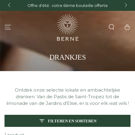
GRA
Offre d'été : votre 6ème bouteille offerte
GA NAAR INHOUD
Fra
Winkelwa
COLLECTIE:
DRANKJES
Ontdek onze selectie lokale en ambachtelijke
dranken. Van de Pastis de Saint-Tropez tot de
limonade van de Jardins d'Elise, er is voor elk wat wils !
FILTEREN EN SORTEREN