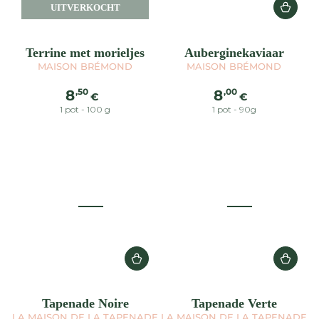
UITVERKOCHT
Terrine met morieljes
Auberginekaviaar
MAISON BRÉMOND
MAISON BRÉMOND
Normale
Normale
,50
,00
8
8
€
€
prijs
prijs
1 pot - 100 g
1 pot - 90g
Tapenade Noire
Tapenade Verte
LA MAISON DE LA TAPENADE
LA MAISON DE LA TAPENADE