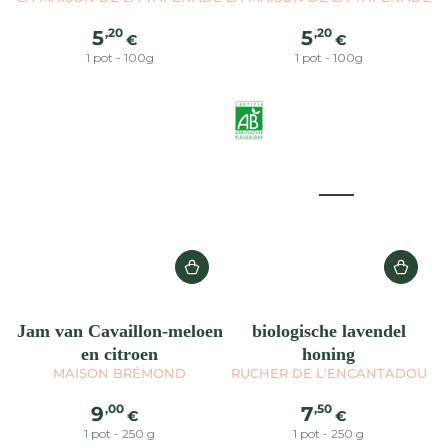
Normale
Normale
,20
,20
5
5
€
€
prijs
prijs
1 pot - 100g
1 pot - 100g
Jam van Cavaillon-meloen
biologische lavendel
en citroen
honing
MAISON BRÉMOND
RUCHER DE L'ENCANTADOU
Normale
Normale
,00
,50
9
7
€
€
prijs
prijs
1 pot - 250 g
1 pot - 250 g