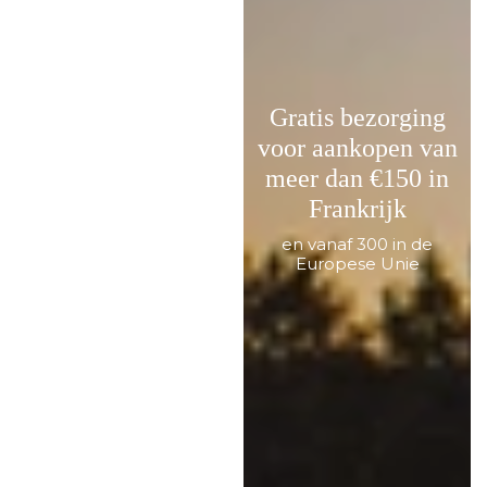
Gratis bezorging
voor aankopen van
meer dan €150 in
Frankrijk
en vanaf 300 in de
Europese Unie