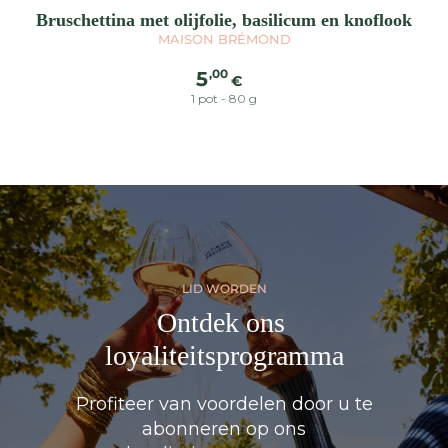
Bruschettina met olijfolie, basilicum en knoflook
MAISON BRÉMOND
Normale
,00
5
€
prijs
1 pot - 80 g
LID WORDEN
Ontdek ons ​​
loyaliteitsprogramma
Profiteer van voordelen door u te
abonneren op ons