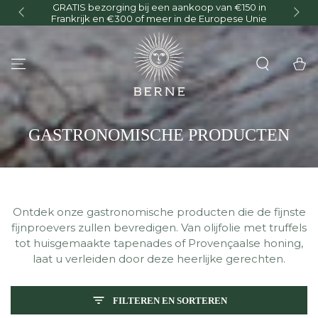
ezorging bij een aankoop van €150 in
Offre d'été : votre 6
GA NAAR INHOUD
k en €300 of meer in de Europese Unie
Winkelwa
COLLECTIE:
GASTRONOMISCHE PRODUCTEN
Ontdek onze gastronomische producten die de fijnste
fijnproevers zullen bevredigen. Van olijfolie met truffels
tot huisgemaakte tapenades of Provençaalse honing,
laat u verleiden door deze heerlijke gerechten.
FILTEREN EN SORTEREN