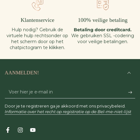
Klantenservice
100% veilige betaling
Hulp nodig? Gebruik de
Betaling door creditcard.
virtuele hulp rechtsonder op
We gebruiken SSL -codering
het scherm door op het
voor veilige betalingen.
chatpictogram te klikken.
AANMELDEN!
Voer
hier
Door je te registreren ga je akkoord met ons privacybeleid.
je
Informatie over het recht op registratie op de Bel-me-niet-lijst
e-
mail
Facebook
Instagram
YouTube