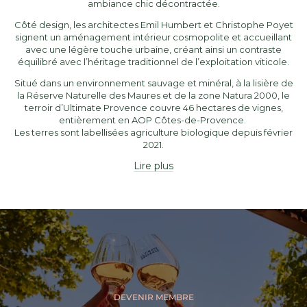
ambiance chic décontractée.
Côté design, les architectes Emil Humbert et Christophe Poyet
signent un aménagement intérieur cosmopolite et accueillant
avec une légère touche urbaine, créant ainsi un contraste
équilibré avec l’héritage traditionnel de l’exploitation viticole.
Situé dans un environnement sauvage et minéral, à la lisière de
la Réserve Naturelle des Maures et de la zone Natura 2000, le
terroir d’Ultimate Provence couvre 46 hectares de vignes,
entièrement en AOP Côtes-de-Provence.
Les terres sont labellisées agriculture biologique depuis février
2021.
Lire plus
Qu'est-ce qu'un vin AOP Côtes de Provence ?
C’est en 1977 qu'est créé l’
AOP Côtes de Provence
. Aujourd’hui,
c'est plus de 20 000 hectares de vigne qui sont cultivés pour
produire à presque 90% du vin rosé.
À l’origine des vins en AOP Côtes de Provence, une très large
palette de cépages, triés sur le volet : Grenache, Cinsault,
Tibouren, Mourvèdre, Syrah ou Cabernet Sauvignon contribuent
à l’élaboration des vins rosés frais, fruités, aromatiques et
DEVENIR MEMBRE
élégants, typiques de l’appellation.