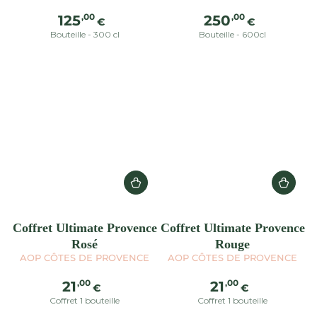
Prix
Prix
,00
,00
125
250
€
€
normal
normal
Bouteille - 300 cl
Bouteille - 600cl
Coffret Ultimate Provence
Coffret Ultimate Provence
Rosé
Rouge
AOP CÔTES DE PROVENCE
AOP CÔTES DE PROVENCE
Prix
Prix
,00
,00
21
21
€
€
normal
normal
Coffret 1 bouteille
Coffret 1 bouteille