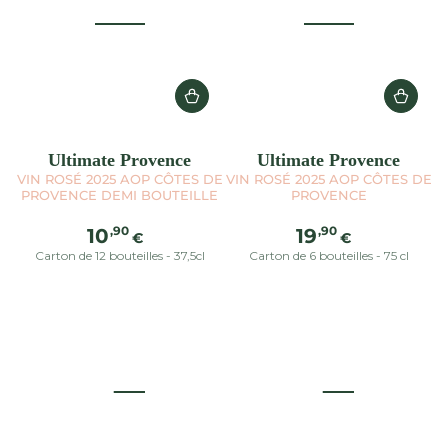
Ultimate Provence
Ultimate Provence
VIN ROSÉ 2025 AOP CÔTES DE
VIN ROSÉ 2025 AOP CÔTES DE
PROVENCE DEMI BOUTEILLE
PROVENCE
Prix
Prix
,90
,90
10
19
€
€
normal
normal
Carton de 12 bouteilles - 37,5cl
Carton de 6 bouteilles - 75 cl