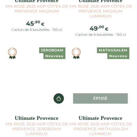
Ultimate Provence
Ultimate Provence
VIN ROSÉ 2025 AOP CÔTES DE
VIN ROSÉ 2025 AOP CÔTES DE
PROVENCE MAGNUM
PROVENCE MAGNUM
LUMINEUX
Prix
,90
45
€
Prix
,00
49
normal
€
Carton de 6 bouteilles - 150 cl
normal
Carton de 6 bouteilles - 150 cl
JEROBOAM
MATHUSALEM
Nouveau
Nouveau
ÉPUISÉ
Ultimate Provence
Ultimate Provence
VIN ROSÉ 2025 AOP CÔTES DE
VIN ROSÉ 2025 AOP CÔTES DE
PROVENCE JEROBOAM
PROVENCE MATHUSALEM
LUMINEUX
LUMINEUX