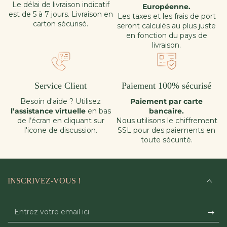
Le délai de livraison indicatif
Coco Beach ; le Stefano à Saint-Tropez ; les soirées Nuit
Européenne.
est de 5 à 7 jours. Livraison en
Blanche de la Plage Beau Rivage à Nice… ainsi que des lieux de
Les taxes et les frais de port
carton sécurisé.
prestige, comme le célèbre Jacky’O à Mykonos, le Nikki Beach
seront calculés au plus juste
Dubaï, le Mondrian Hôtel , les hôtels Raffles , Opium, St Martins
en fonction du pays de
Lane et Toy Room de Londres.
livraison.
Quels sont les différents cépages utilisés pour les
vins Ultimate Provence ?
Service Client
Paiement 100% sécurisé
Les différents cépages utilisés pour les vins d’Ultimate Provence
Besoin d'aide ? Utilisez
Paiement par carte
sont le Syrah, Cinsault, Grenache noir, Rolle et le Cabernet-
l’assistance virtuelle
en bas
bancaire.
Sauvignon.
de l’écran en cliquant sur
Nous utilisons le chiffrement
l'icone de discussion.
SSL pour des paiements en
Quels sont les meilleurs accords mets et vins
toute sécurité.
possibles avec les vins Ultimate Provence ?
Les vins occupent une place d’honneur : le Chef aime créer des
INSCRIVEZ-VOUS !
accords d’opposition pour sublimer les cuvées UP. L’expérience
est gourmande, décomplexée, à l’image de ce vignoble
atypique qui n’a pas peur d’être décalé avec une offre pensée
Entrez
façon bistrot moderne.
votre
Au menu, un filet de cochon et céleri rave accompagné de