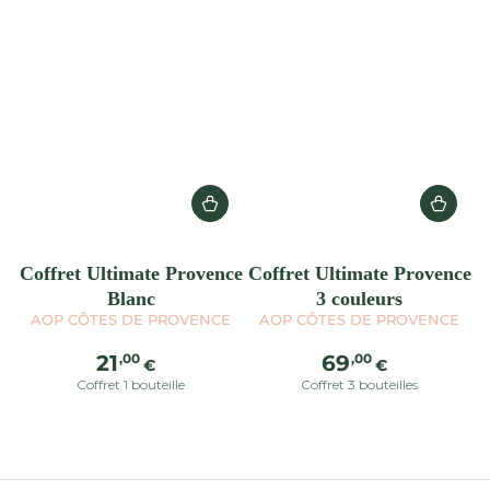
Coffret Ultimate Provence
Coffret Ultimate Provence
Blanc
3 couleurs
AOP CÔTES DE PROVENCE
AOP CÔTES DE PROVENCE
Prix
Prix
,00
,00
21
69
€
€
normal
normal
Coffret 1 bouteille
Coffret 3 bouteilles