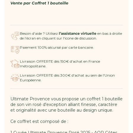
AOP
AOP
Vente par
Coffret 1 bouteille
Côtes
Côtes
de
de
Provence
Provence
-
-
Besoin d'aide ? Utilisez
l’assistance virtuelle
en bas à droite
Coffret
Coffret
de l’écran en cliquant sur l'icone de discussion.
Ultimate
Ultimate
Provence
Provence
Paiement 100% sécurisé par carte bancaire.
Rosé
Rosé
Livraison OFFERTE dès 150€ d'achat en France
métropolitaine.
Livraison OFFERTE dès 300€ d'achat au sein de l'Union
Européenne.
Ultimate Provence vous propose un coffret 1 bouteille
de son vin rosé d'exception alliant finesse, caractère
et originalité avec une bouteille au design unique.
Ce coffret est composé de :
1 Cuvée Ultimate Provence Rosé 2025 - AOP Côtes