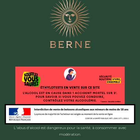
L'abus d'alcool est dangereux pour la santé, à consommer avec
modération.