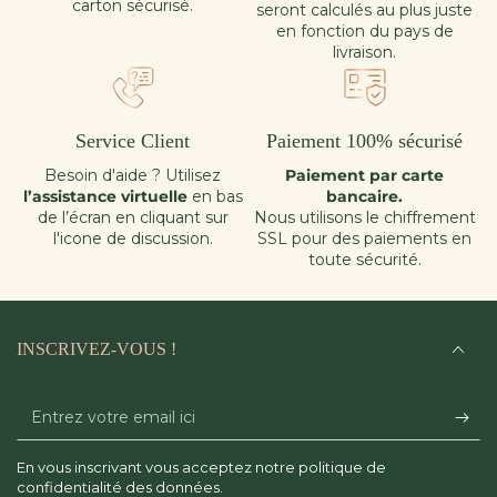
carton sécurisé.
seront calculés au plus juste
en fonction du pays de
livraison.
Service Client
Paiement 100% sécurisé
Besoin d'aide ? Utilisez
Paiement par carte
l’assistance virtuelle
en bas
bancaire.
de l’écran en cliquant sur
Nous utilisons le chiffrement
l'icone de discussion.
SSL pour des paiements en
toute sécurité.
INSCRIVEZ-VOUS !
Entrez
votre
En vous inscrivant vous acceptez notre politique de
email
confidentialité des données.