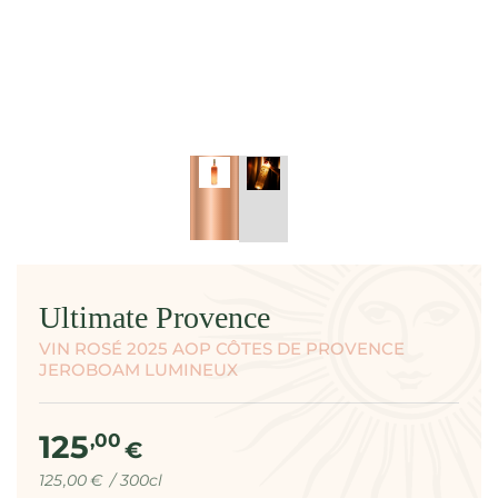
modal
Ultimate Provence
VIN ROSÉ 2025 AOP CÔTES DE PROVENCE
JEROBOAM LUMINEUX
125
Prix
,00
€
normal
Prix
par
125
,00
€
/
300cl