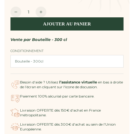
unitaire
Quantité
Réduire
Augmenter
la
la
AJOUTER AU PANIER
quantité
quantité
de
de
Vin
Vin
Vente par
Bouteille - 300 cl
Rosé
Rosé
CONDITIONNEMENT
2025
2025
AOP
AOP
Côtes
Côtes
de
de
Provence
Provence
Besoin d'aide ? Utilisez
l’assistance virtuelle
en bas à droite
JEROBOAM
JEROBOAM
de l’écran en cliquant sur l'icone de discussion.
LUMINEUX
LUMINEUX
-
-
Paiement 100% sécurisé par carte bancaire.
Ultimate
Ultimate
Provence
Provence
Livraison OFFERTE dès 150€ d'achat en France
métropolitaine.
Livraison OFFERTE dès 300€ d'achat au sein de l'Union
Européenne.