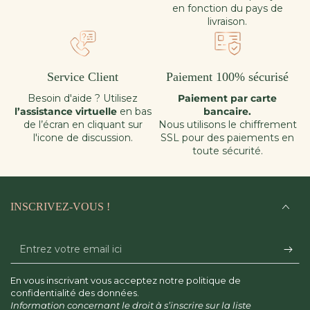
en fonction du pays de
livraison.
Service Client
Paiement 100% sécurisé
Besoin d'aide ? Utilisez
Paiement par carte
l’assistance virtuelle
en bas
bancaire.
de l’écran en cliquant sur
Nous utilisons le chiffrement
l'icone de discussion.
SSL pour des paiements en
toute sécurité.
INSCRIVEZ-VOUS !
Entrez
votre
En vous inscrivant vous acceptez notre politique de
email
confidentialité des données.
Information concernant le droit à s’inscrire sur la liste