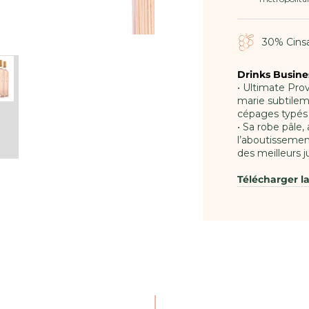
30% Cinsa
Drinks Busines
• Ultimate Pr
marie subtilem
cépages typés 
• Sa robe pâle,
l’aboutissemen
des meilleurs j
Télécharger l