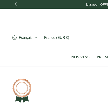
IGNORER LE
Livraison OFF
CONTENU
Langue
Pays/région
Français
France (EUR €)
NOS VINS
PROM
IGNORER LES
INFORMATIONS SUR LE
PRODUIT