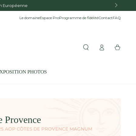
ion Européenne
Le domaine
Espace Pro
Programme de fidélité
Contact
FAQ
Connexion
Panier
XPOSITION PHOTOS
e Provence
025 AOP CÔTES DE PROVENCE MAGNUM