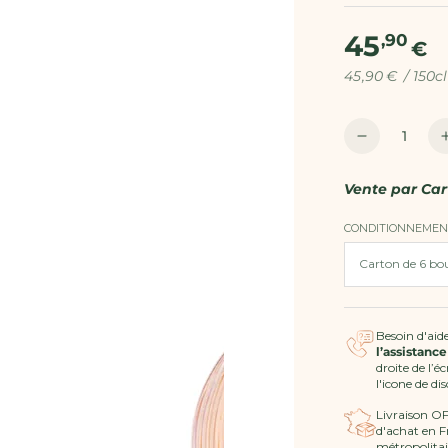
45
Prix
,90
€
normal
Prix
par
45
,90
€
/
150cl
unitaire
Quantité
Réduire
la
quantité
Vente par
Car
de
Vin
CONDITIONNEMEN
Rosé
2025
AOP
Côtes
de
Besoin d'aide
l’assistance
Provence
droite de l’é
MAGNUM
l'icone de di
-
Livraison O
Ultimate
d'achat en F
Provence
métropolitai