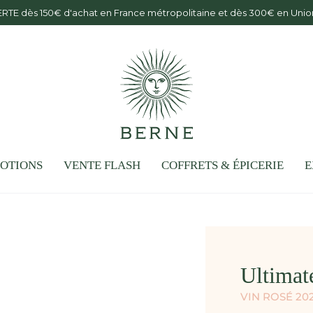
ERTE dès 150€ d'achat en France métropolitaine et dès 300€ en Un
OTIONS
VENTE FLASH
COFFRETS & ÉPICERIE
E
Ultimat
VIN ROSÉ 2