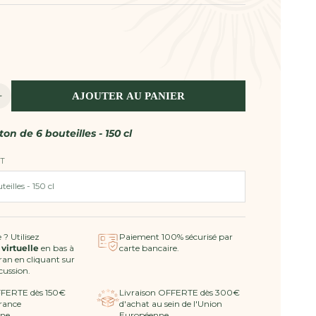
AJOUTER AU PANIER
Augmenter
la
quantité
ton de 6 bouteilles - 150 cl
de
Vin
T
Rosé
2025
AOP
Côtes
de
 ? Utilisez
Paiement 100% sécurisé par
 virtuelle
en bas à
carte bancaire.
Provence
cran en cliquant sur
MAGNUM
scussion.
-
FFERTE dès 150€
Livraison OFFERTE dès 300€
Ultimate
rance
d'achat au sein de l'Union
Provence
ne.
Européenne.