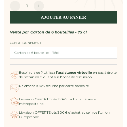
Quantité
Réduire
Augmenter
la
la
AJOUTER AU PANIER
quantité
quantité
de
de
Vin
Vin
Vente par
Carton de 6 bouteilles - 75 cl
Blanc
Blanc
CONDITIONNEMENT
2024
2024
AOP
AOP
Côtes
Côtes
de
de
Provence
Provence
Besoin d'aide ? Utilisez
l’assistance virtuelle
en bas à droite
-
-
de l’écran en cliquant sur l'icone de discussion.
Ultimate
Ultimate
Provence
Provence
Paiement 100% sécurisé par carte bancaire.
Livraison OFFERTE dès 150€ d'achat en France
métropolitaine.
Livraison OFFERTE dès 300€ d'achat au sein de l'Union
Européenne.