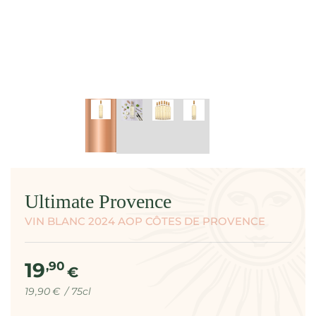
modal
Ultimate Provence
VIN BLANC 2024 AOP CÔTES DE PROVENCE
19
Prix
,90
€
normal
Prix
par
19
,90
€
/
75cl
unitaire