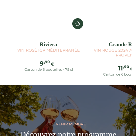
Riviera
Grande Réc
VIN ROSÉ IGP MÉDITERRANÉE
VIN ROUGE 2024 AO
PROVENC
Prix
,90
9
€
Prix
,90
11
normal
€
Carton de 6 bouteilles - 75 cl
nor
Carton de 6 bouteill
DEVENIR MEMBRE
Découvrez notre programme