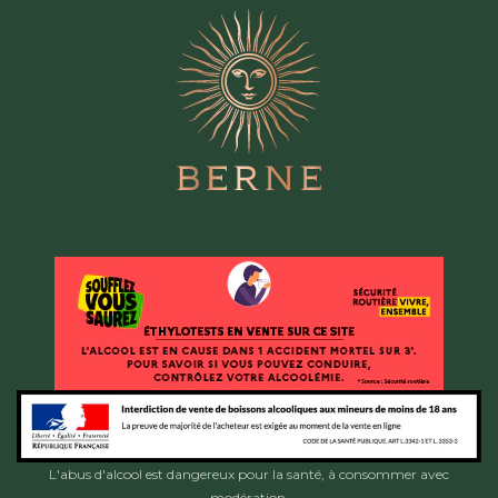
L'abus d'alcool est dangereux pour la santé, à consommer avec
modération.