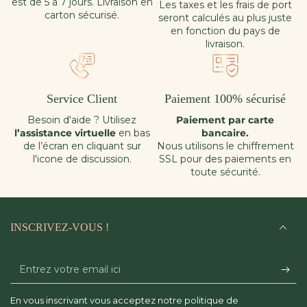
est de 5 à 7 jours. Livraison en
Les taxes et les frais de port
carton sécurisé.
seront calculés au plus juste
en fonction du pays de
livraison.
Service Client
Paiement 100% sécurisé
Besoin d'aide ? Utilisez
Paiement par carte
l’assistance virtuelle
en bas
bancaire.
de l’écran en cliquant sur
Nous utilisons le chiffrement
l'icone de discussion.
SSL pour des paiements en
toute sécurité.
INSCRIVEZ-VOUS !
Entrez
votre
En vous inscrivant vous acceptez notre politique de