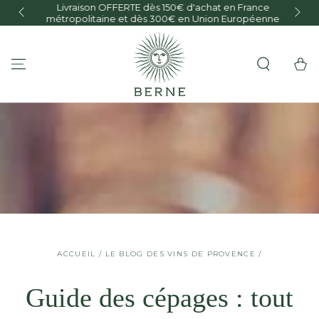
Livraison OFFERTE dès 150€ d'achat en France
IGNORER LE
O
métropolitaine et dès 300€ en Union Européenne
CONTENU
Panier
ACCUEIL
/
LE BLOG DES VINS DE PROVENCE
/
Guide des cépages : tout