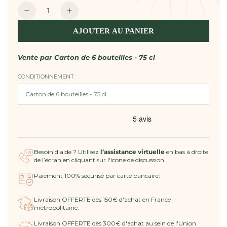
Quantité
Réduire
Augmenter
la
la
AJOUTER AU PANIER
quantité
quantité
de
de
Vin
Vin
Vente par
Carton de 6 bouteilles - 75 cl
Rosé
Rosé
CONDITIONNEMENT
IGP
IGP
Méditerranée
Méditerranée
-
-
Riviera
Riviera
Besoin d'aide ? Utilisez
l’assistance virtuelle
en bas à droite
de l’écran en cliquant sur l'icone de discussion.
Paiement 100% sécurisé par carte bancaire.
Livraison OFFERTE dès 150€ d'achat en France
métropolitaine.
Livraison OFFERTE dès 300€ d'achat au sein de l'Union