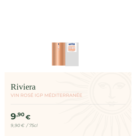
modal
Riviera
VIN ROSÉ IGP MÉDITERRANÉE
9
Prix
,90
€
normal
Prix
par
9
,90
€
/
75cl
unitaire