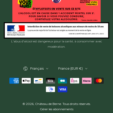
L'abus d'alcool est dangereux pour la santé, à consommer avec
modération.
Langue
Pays/région
Français
France (EUR €)
Modes
de
paiement
© 2026,
Château de Berne
. Tous droits réservés.
Gérer les abonnements