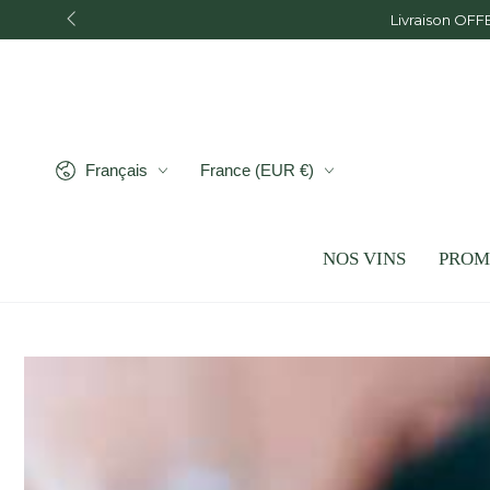
IGNORER LE
CONTENU
Langue
Pays/région
Français
France (EUR €)
NOS VINS
PROM