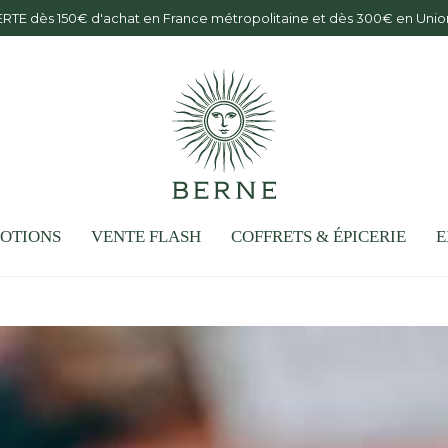
Offre d'été : votre 6ème bouteille offerte
OTIONS
VENTE FLASH
COFFRETS & ÉPICERIE
E