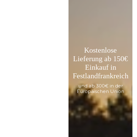
Kostenlose
Lieferung ab 150€
Einkauf in
Festlandfrankreich
und ab 300€ in der
Europäischen Union