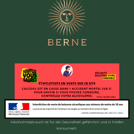
non-bio ?
Définition d’un vin conventionnel : vin dont la culture et la
vinification ne respectent pas les principes de l’agriculture
biologique ou en biodynamie. Les produits chimiques de
synthèse et les intrants œnologiques sont autorisés.
Les produits autorisés pour la culture d’un vin conventionnel :
tous les produits chimiques de synthèse autorisés en
agriculture comme les insecticides, herbicides, régulateurs
de croissance des plantes…
Quantité de sulfites autorisés pour vin conventionnel : un
rouge peut contenir jusqu’à 150 mg/l SO2 total (sulfites). Un
blanc ou un rosé peut contenir jusqu’à 200 mg/l SO2 total
(sulfites).
Un
vin biologique
, c’est quoi : c’est un vin issu d’une
agriculture et d’une vinification sans produits chimiques de
synthèse. Les principaux labels AB et Bio Europe sont le
moyen de garantir cette démarche.
Les produits autorisés pour la culture de la vigne d’un vin bio :
il est possible d’utiliser des produits chimiques d’origine
naturelle, cela dit, certains produits de synthèse font
Alkoholmissbrauch ist für die Gesundheit gefährlich und in Maßen
exception, notamment l’hydroxyde de calcium (chaux
éteinte), l’huile de paraffine (issue du pétrole) et les
konsumiert.
composés de cuivre (hydroxyde de cuivre, d’oxychlorure de