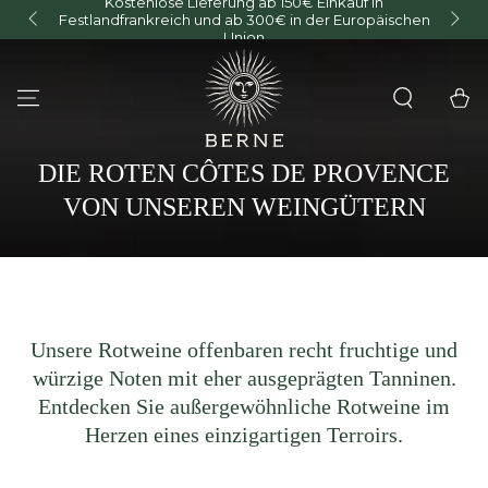
Kostenlose Lieferung ab 150€ Einkauf in
ZUM INHALT
Festlandfrankreich und ab 300€ in der Europäischen
O
SPRINGEN
Union
Warenko
KOLLEKTION:
DIE ROTEN CÔTES DE PROVENCE
VON UNSEREN WEINGÜTERN
Unsere Rotweine offenbaren recht fruchtige und
würzige Noten mit eher ausgeprägten Tanninen.
Entdecken Sie außergewöhnliche Rotweine im
Herzen eines einzigartigen Terroirs.