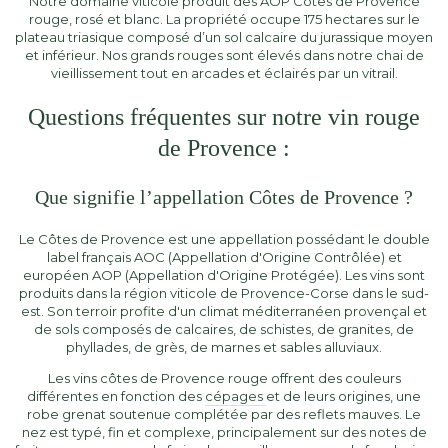
Notre domaine viticole produit des AOP Côtes de Provence
rouge, rosé et blanc. La propriété occupe 175 hectares sur le
plateau triasique composé d’un sol calcaire du jurassique moyen
et inférieur. Nos grands rouges sont élevés dans notre chai de
vieillissement tout en arcades et éclairés par un vitrail.
Questions fréquentes sur notre vin rouge
de Provence :
Que signifie l’appellation Côtes de Provence ?
Le Côtes de Provence est une appellation possédant le double
label français AOC (Appellation d'Origine Contrôlée) et
européen AOP (Appellation d'Origine Protégée). Les vins sont
produits dans la région viticole de Provence-Corse dans le sud-
est. Son terroir profite d'un climat méditerranéen provençal et
de sols composés de calcaires, de schistes, de granites, de
phyllades, de grès, de marnes et sables alluviaux.
Les vins côtes de Provence rouge offrent des couleurs
différentes en fonction des
cépages
et de leurs origines, une
robe grenat soutenue complétée par des reflets mauves. Le
nez est typé, fin et complexe, principalement sur des notes de