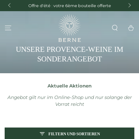
Kostenlose Lieferung ab 150€ Einkauf in
ZUM INHALT
rte
Festlandfrankreich und ab 300€ in der Europäischen
SPRINGEN
Union
Warenko
KOLLEKTION:
UNSERE PROVENCE-WEINE IM
SONDERANGEBOT
Aktuelle Aktionen
Angebot gilt nur im Online-Shop und nur solange der
Vorrat reicht
FILTERN UND SORTIEREN