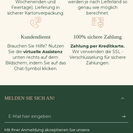
Wochenenden und
werden je nach Lieferland so
Feiertage). Lieferung in
genau wie möglich
sicherer Kartonverpackung.
berechnet.
Kundendienst
100% sichere Zahlung
Brauchen Sie Hilfe? Nutzen
Zahlung per Kreditkarte.
Sie die
virtuelle Assistenz
Wir verwenden die SSL -
unten rechts auf dem
Verschlüsselung für sichere
Bildschirm, indem Sie auf das
Zahlungen.
Chat-Symbol klicken.
MELDEN SIE SICH AN!
E-
Mail
Mit Ihrer Anmeldung akzeptieren Sie unsere