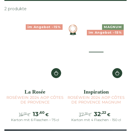
2 produkte
im Angebot –15%
MAGNUM
im Angebot –15%
La Rosée
Inspiration
ROSÉWEIN 2024 AOP CÔTES
ROSÉWEIN 2024 AOP CÔTES
DE PROVENCE
DE PROVENCE MAGNUM
,60
,22
13
32
16
€
37
€
,00
,90
€
€
Karton mit 6 Flaschen – 75 cl
Regulärer
Verkaufspreis
Karton mit 4 Flaschen - 150 cl
Regulärer
Verkaufspreis
Preis
Preis