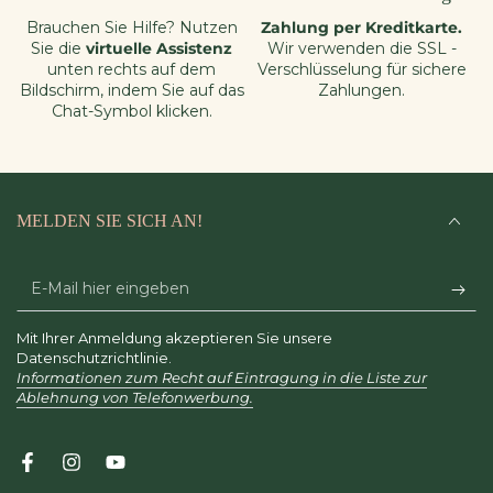
Brauchen Sie Hilfe? Nutzen
Zahlung per Kreditkarte.
Sie die
virtuelle Assistenz
Wir verwenden die SSL -
unten rechts auf dem
Verschlüsselung für sichere
Bildschirm, indem Sie auf das
Zahlungen.
Chat-Symbol klicken.
MELDEN SIE SICH AN!
E-
Mail
Mit Ihrer Anmeldung akzeptieren Sie unsere
hier
Datenschutzrichtlinie.
Informationen zum Recht auf Eintragung in die Liste zur
eingeben
Ablehnung von Telefonwerbung.
Facebook
Instagram
YouTube