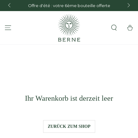
ZUM INHALT
Offre d'été : votre 6ème bouteille offerte
Festla
SPRINGEN
Warenko
Ihr Warenkorb ist derzeit leer
ZURÜCK ZUM SHOP