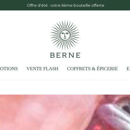
Offre d'été : votre 6ème bouteille offerte
OTIONS
VENTE FLASH
COFFRETS & ÉPICERIE
E