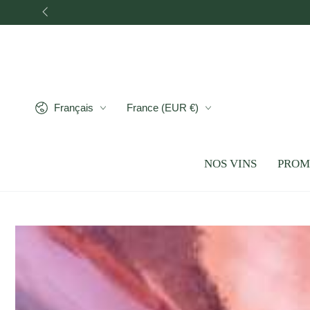
IGNORER LE
CONTENU
Langue
Pays/région
Français
France (EUR €)
NOS VINS
PROM