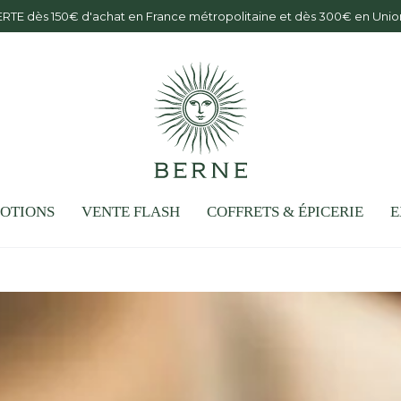
Offre d'été : votre 6ème bouteille offerte
OTIONS
VENTE FLASH
COFFRETS & ÉPICERIE
E