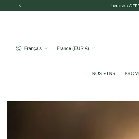
IGNORER LE
CONTENU
Langue
Pays/région
Français
France (EUR €)
NOS VINS
PROM