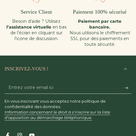
Service Client
Paiement 100% sécurisé
Besoin d'aide ? Utilisez
Paiement par carte
l’assistance virtuelle
en bas
bancaire.
de l’écran en cliquant sur
Nous utilisons le chiffrement
l'icone de discussion.
SSL pour des paiements en
toute sécurité.
INSCRIVEZ-VOUS !
Entrez
votre
En vous inscrivant vous acceptez notre politique de
email
confidentialité des données.
Information concernant le droit à s’inscrire sur la liste
ici
d’opposition au démarchage téléphonique.