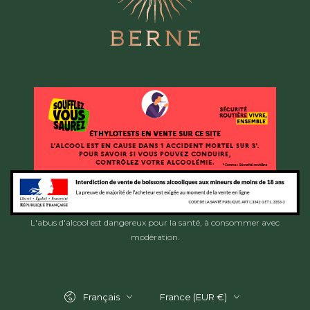
L'abus d'alcool est dangereux pour la santé, à consommer avec
modération.
Langue
Pays/région
Français
France (EUR €)