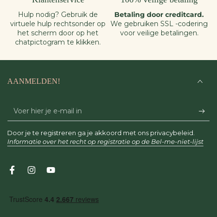
Hulp nodig? Gebruik de
Betaling door creditcard.
virtuele hulp rechtsonder op
We gebruiken SSL -codering
het scherm door op het
voor veilige betalingen.
chatpictogram te klikken.
AANMELDEN!
Voer
hier
Door je te registreren ga je akkoord met ons privacybeleid.
je
Informatie over het recht op registratie op de Bel-me-niet-lijst
e-
mail
Facebook
Instagram
YouTube
in