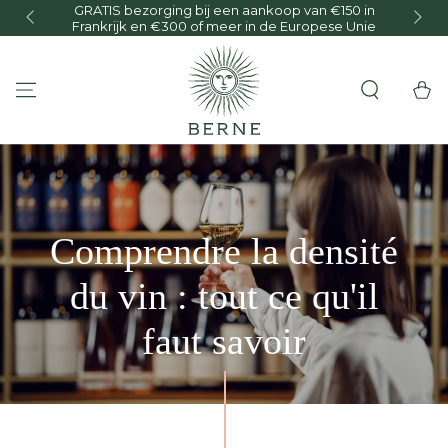
GRATIS bezorging bij een aankoop van €150 in
O
GA NAAR INHOUD
Frankrijk en €300 of meer in de Europese Unie
Winkelwa
Comprendre la densité
du vin : tout ce qu'il
faut savoir