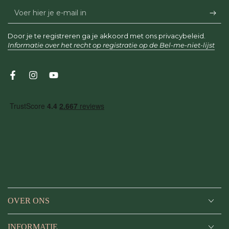
Voer
hier
Door je te registreren ga je akkoord met ons privacybeleid.
je
Informatie over het recht op registratie op de Bel-me-niet-lijst
e-
mail
Facebook
Instagram
YouTube
in
OVER ONS
INFORMATIE