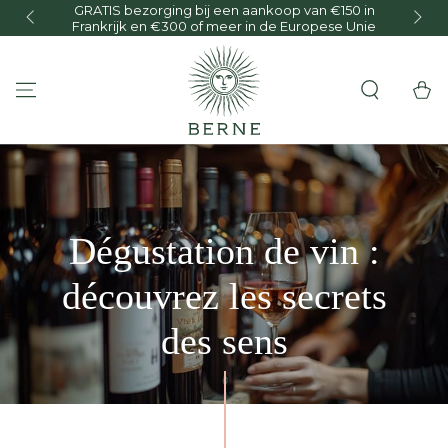
GRATIS bezorging bij een aankoop van €150 in
O
GA NAAR INHOUD
Frankrijk en €300 of meer in de Europese Unie
Winkelwa
Dégustation de vin :
découvrez les secrets
des sens