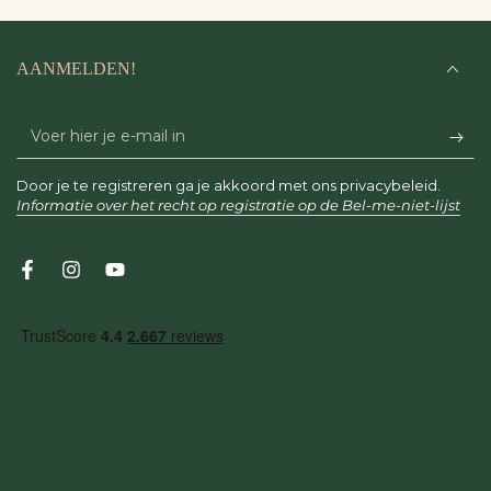
AANMELDEN!
Voer
hier
Door je te registreren ga je akkoord met ons privacybeleid.
je
Informatie over het recht op registratie op de Bel-me-niet-lijst
e-
mail
Facebook
Instagram
YouTube
in