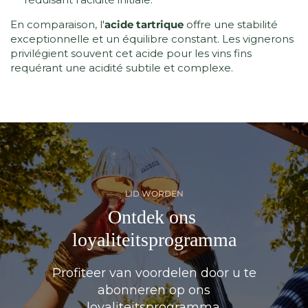
En comparaison, l'
acide tartrique
offre une stabilité
exceptionnelle et un équilibre constant. Les vignerons
privilégient souvent cet acide pour les vins fins
requérant une acidité subtile et complexe.
LID WORDEN
Ontdek ons ​​
loyaliteitsprogramma
Profiteer van voordelen door u te
abonneren op ons
loyaliteitsprogramma.