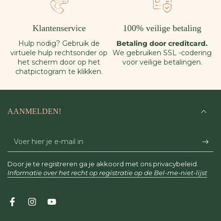
Klantenservice
100% veilige betaling
Hulp nodig? Gebruik de
Betaling door creditcard.
virtuele hulp rechtsonder op
We gebruiken SSL -codering
het scherm door op het
voor veilige betalingen.
chatpictogram te klikken.
AANMELDEN!
Voer
hier
Door je te registreren ga je akkoord met ons privacybeleid.
je
Informatie over het recht op registratie op de Bel-me-niet-lijst
e-
mail
Facebook
Instagram
YouTube
in