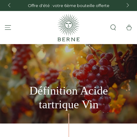
GRATIS bezorging bij een aankoop van €150 
uteille offerte
GA NAAR INHOUD
Frankrijk en €300 of meer in de Europese Un
Winkelwa
Définition Acide
tartrique Vin