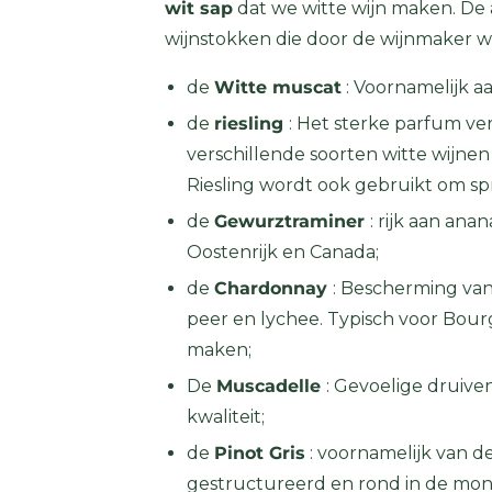
wit sap
dat we witte wijn maken. De a
wijnstokken die door de wijnmaker
de
Witte muscat
: Voornamelijk aa
de
riesling
: Het sterke parfum vers
verschillende soorten witte wijnen 
Riesling wordt ook gebruikt om s
de
Gewurztraminer
: rijk aan ana
Oostenrijk en Canada;
de
Chardonnay
: Bescherming van 
peer en lychee. Typisch voor Bour
maken;
De
Muscadelle
: Gevoelige druive
kwaliteit;
de
Pinot Gris
: voornamelijk van d
gestructureerd en rond in de mon