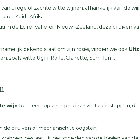
van droge of zachte witte wijnen, afhankelijk van de wij
ok uit Zuid -Afrika;
g in de Loire -vallei en Nieuw -Zeeland, deze druiven va
rnamelijk bekend staat om zijn rosés, vinden we ook
Uit
 zoals witte Ugni, Rolle, Clairette, Sémillon ...
jn
te wijn
Reageert op zeer precieze vinificatiestappen, di
om de druiven of mechanisch te oogsten;
f krabben, bestaat uit het scheiden van de baaien van d