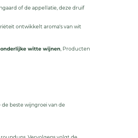
ngaard of de appellatie, deze druif
riëteit ontwikkelt aroma's van wit
zonderlijke witte wijnen
, Producten
e de beste wijngroei van de
e roundups. Vervolgens volgt de