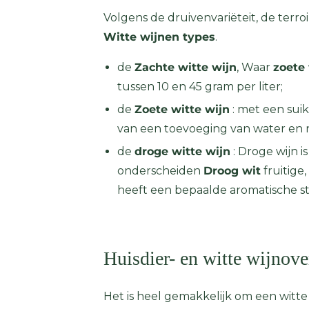
Volgens de druivenvariëteit, de terroi
Witte wijnen types
.
de
Zachte witte wijn
, Waar
zoete
tussen 10 en 45 gram per liter;
de
Zoete witte wijn
: met een sui
van een toevoeging van water en n
de
droge witte wijn
: Droge wijn i
onderscheiden
Droog wit
fruitige
heeft een bepaalde aromatische stru
Huisdier- en witte wijnov
Het is heel gemakkelijk om een ​​witt