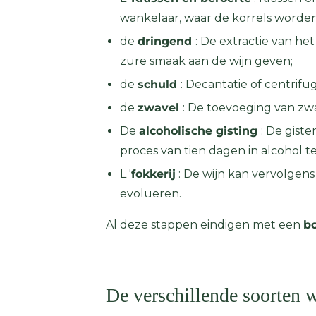
wankelaar, waar de korrels worde
de
dringend
: De extractie van he
zure smaak aan de wijn geven;
de
schuld
: Decantatie of centrifu
de
zwavel
: De toevoeging van zwa
De
alcoholische gisting
: De gist
proces van tien dagen in alcohol t
L '
fokkerij
: De wijn kan vervolgens
evolueren.
Al deze stappen eindigen met een
bo
De verschillende soorten w