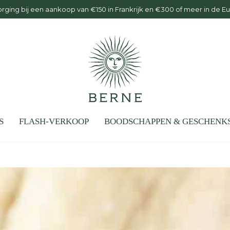
rging bij een aankoop van €150 in Frankrijk en €300 of meer in de E
S
FLASH-VERKOOP
BOODSCHAPPEN & GESCHENK