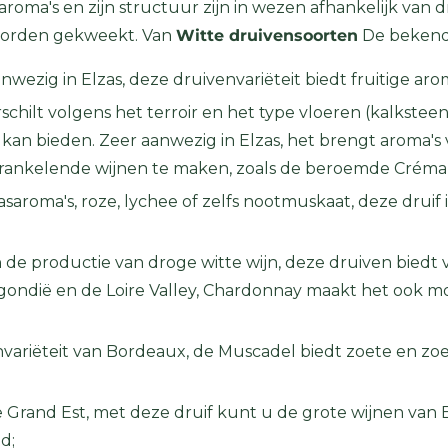
roma's en zijn structuur zijn in wezen afhankelijk van d
 worden gekweekt. Van
Witte druivensoorten
De bekends
nwezig in Elzas, deze druivenvariëteit biedt fruitige aro
chilt volgens het terroir en het type vloeren (kalksteen, g
kan bieden. Zeer aanwezig in Elzas, het brengt aroma's va
prankelende wijnen te maken, zoals de beroemde Créman
nasaroma's, roze, lychee of zelfs nootmuskaat, deze druif 
de productie van droge witte wijn, deze druiven biedt ve
gondië en de Loire Valley, Chardonnay maakt het ook mo
nvariëteit van Bordeaux, de Muscadel biedt zoete en zo
e Grand Est, met deze druif kunt u de grote wijnen van E
d;