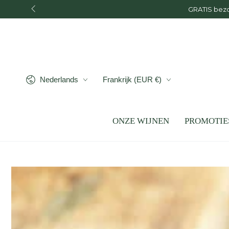
GRATIS bezo
GA NAAR INHOUD
Taal
Land/regio
Nederlands
Frankrijk (EUR €)
ONZE WIJNEN
PROMOTIE