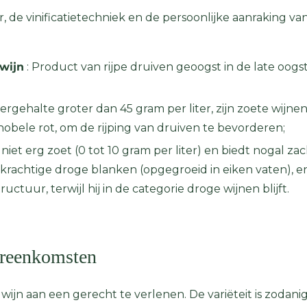
r, de vinificatietechniek en de persoonlijke aanraking va
 wijn
: Product van rijpe druiven geoogst in de late oogs
kergehalte groter dan 45 gram per liter, zijn zoete wij
obele rot, om de rijping van druiven te bevorderen;
s niet erg zoet (0 tot 10 gram per liter) en biedt nogal z
, krachtige droge blanken (opgegroeid in eiken vaten), 
ctuur, terwijl hij in de categorie droge wijnen blijft.
ereenkomsten
e wijn aan een gerecht te verlenen. De variëteit is zodan