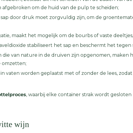
n afgebroken om de huid van de pulp te scheiden;
t sap door druk moet zorgvuldig zijn, om de groentemater
gatie, maakt het mogelijk om de bourbs of vaste deeltjes,
veldioxide stabiliseert het sap en beschermt het tegen s
en die van nature in de druiven zijn opgenomen, maken he
e omzetten;
 in vaten worden geplaatst met of zonder de lees, zodat 
ttelproces
, waarbij elke container strak wordt geslote
itte wijn