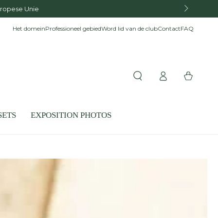
uropese Unie
Het domein
Professioneel gebied
Word lid van de club
Contact
FAQ
Inloggen
Winkelwagen
SETS
EXPOSITION PHOTOS