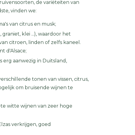
ruivensoorten, de variëteiten van
te, vinden we:
ma's van citrus en musk;
raniet, klei ...), waardoor het
n citroen, linden of zelfs kaneel.
t d'Alsace;
is erg aanwezig in Duitsland,
rschillende tonen van vissen, citrus,
gelijk om bruisende wijnen te
ete witte wijnen van zeer hoge
lzas verkrijgen, goed