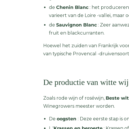
de
Chenin Blanc
: het produceren 
varieert van de Loire -vallei, maar o
de
Sauvignon Blanc
: Zeer aanwezi
fruit en blackcurranten.
Hoewel het zuiden van Frankrijk voo
van typische Provencal -druivensoorten,
De productie van witte wi
Zoals rode wijn of roséwijn,
Beste wit
Winegrowers meester worden.
De
oogsten
: Deze eerste stap is 
L '
Krassen en beroerte
: Krassen o