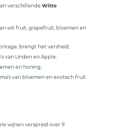
van verschillende
Witte
an wit fruit, grapefruit, bloemen en
ontage, brengt het versheid;
a's van Linden en Apple;
loemen en honing;
oma's van bloemen en exotisch fruit.
le wijnen verspreid over 9