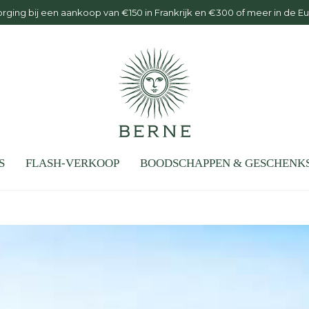
rging bij een aankoop van €150 in Frankrijk en €300 of meer in de E
S
FLASH-VERKOOP
BOODSCHAPPEN & GESCHENK