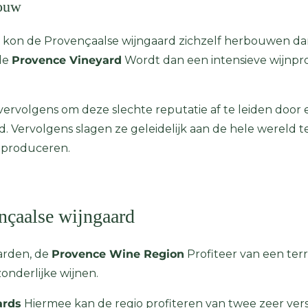
bouw
0, kon de Provençaalse wijngaard zichzelf herbouwen dan
de
Provence Vineyard
Wordt dan een intensieve wijnpr
vervolgens om deze slechte reputatie af te leiden door
Vervolgens slagen ze geleidelijk aan de hele wereld t
te produceren.
nçaalse wijngaard
arden, de
Provence Wine Region
Profiteer van een terro
zonderlijke wijnen.
ards
Hiermee kan de regio profiteren van twee zeer vers