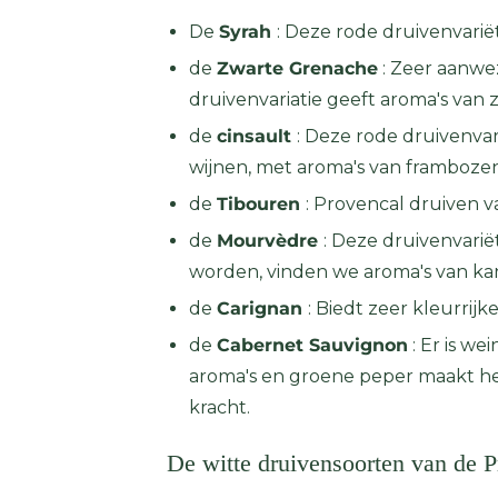
De
Syrah
: Deze rode druivenvarië
de
Zwarte Grenache
: Zeer aanwe
druivenvariatie geeft aroma's van 
de
cinsault
: Deze rode druivenvar
wijnen, met aroma's van frambozen,
de
Tibouren
: Provencal druiven va
de
Mourvèdre
: Deze druivenvari
worden, vinden we aroma's van ka
de
Carignan
: Biedt zeer kleurrij
de
Cabernet Sauvignon
: Er is we
aroma's en groene peper maakt het
kracht.
De witte druivensoorten van de 