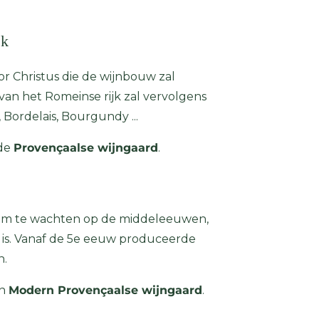
jk
oor Christus die de wijnbouw zal
van het Romeinse rijk zal vervolgens
 Bordelais, Bourgundy ...
 de
Provençaalse wijngaard
.
ijn om te wachten op de middeleeuwen,
 is. Vanaf de 5e eeuw produceerde
n.
an
Modern Provençaalse wijngaard
.