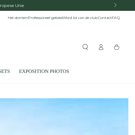
uropese Unie
Het domein
Professioneel gebied
Word lid van de club
Contact
FAQ
Inloggen
Winkelwagen
SETS
EXPOSITION PHOTOS