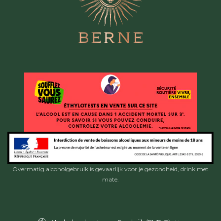
Overmatig alcoholgebruik is gevaarlijk voor je gezondheid, drink met
mate.
Taal
Land/regio