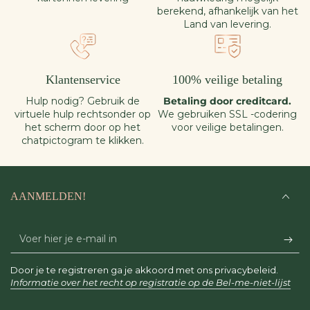
berekend, afhankelijk van het
Land van levering.
Klantenservice
100% veilige betaling
Hulp nodig? Gebruik de
Betaling door creditcard.
virtuele hulp rechtsonder op
We gebruiken SSL -codering
het scherm door op het
voor veilige betalingen.
chatpictogram te klikken.
AANMELDEN!
Voer
hier
Door je te registreren ga je akkoord met ons privacybeleid.
je
Informatie over het recht op registratie op de Bel-me-niet-lijst
e-