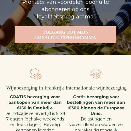
Profiteer van voordelen door u te
abonneren op ons
loyaliteitsprogramma.
TOEGANG TOT MIJN
LOYALITEITSPROGRAMMA
Wijnbezorging in Frankrijk
Internationale wijnbezorging
GRATIS bezorging voor
Gratis bezorging voor
aankopen van meer dan
bestellingen van meer dan
€150 in Frankrijk.
€300 binnen de Europese
De indicatieve levertijd is 5 tot
Unie.
7 dagen (behalve weekends
Belastingen en
en feestdagen). Beveilig
verzendkosten worden zo
kartonnen levering
nauwkeurig mogelijk