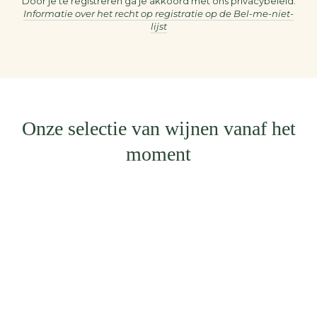
je
Door je te registreren ga je akkoord met ons privacybeleid.
Informatie over het recht op registratie op de Bel-me-niet-
e-
lijst
mail
in
Onze selectie van wijnen vanaf het
moment