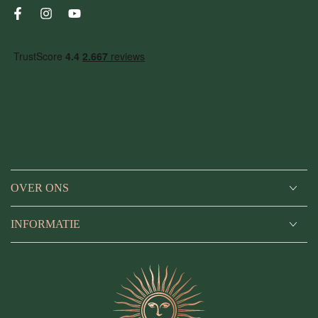
mail
Facebook
Instagram
YouTube
in
OVER ONS
INFORMATIE