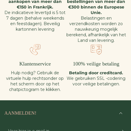
aankopen van meer dan
bestellingen van meer dan
€150 in Frankrijk.
€300 binnen de Europese
De indicatieve levertijd is 5 tot
Unie.
7 dagen (behalve weekends
Belastingen en
en feestdagen). Beveilig
verzendkosten worden zo
kartonnen levering
nauwkeurig mogelijk
berekend, afhankelijk van het
Land van levering.
Klantenservice
100% veilige betaling
Hulp nodig? Gebruik de
Betaling door creditcard.
virtuele hulp rechtsonder op
We gebruiken SSL -codering
het scherm door op het
voor veilige betalingen.
chatpictogram te klikken.
AANMELDEN!
Voer