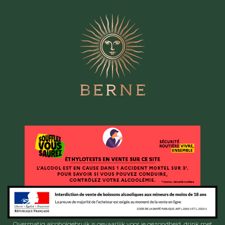
Overmatig alcoholgebruik is gevaarlijk voor je gezondheid, drink met