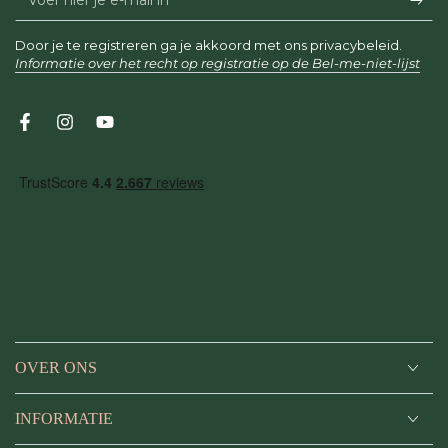
hier
Door je te registreren ga je akkoord met ons privacybeleid.
je
Informatie over het recht op registratie op de Bel-me-niet-lijst
e-
mail
Facebook
Instagram
YouTube
in
OVER ONS
INFORMATIE