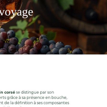
 voyage
in corsé
se distingue par son
perts grâce à sa présence en bouche,
ant de la définition à ses composantes