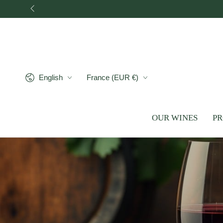
FREE delivery in mainlan
SKIP TO CONTENT
Language
Country/region
English
France (EUR €)
OUR WINES
P