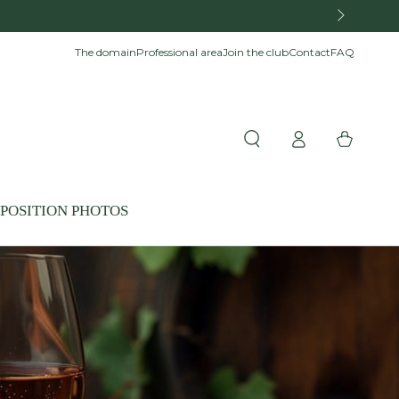
 within the European Union.
The domain
Professional area
Join the club
Contact
FAQ
Log
Cart
in
POSITION PHOTOS