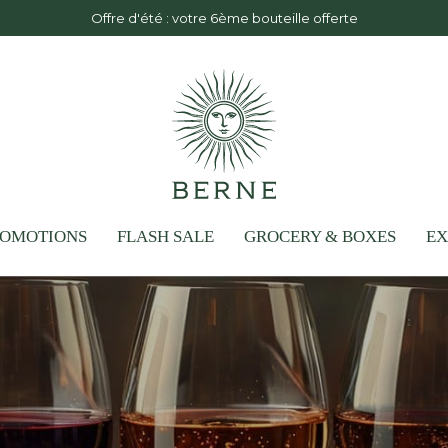
d France for orders over €150 and Free delivery on orders over €300
ROMOTIONS
FLASH SALE
GROCERY & BOXES
EX