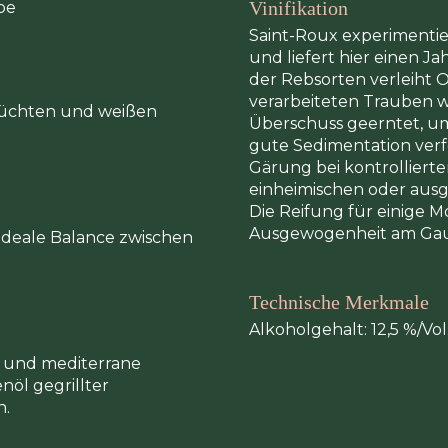
Vinifikation
be
Saint-Roux experimenti
und liefert hier einen J
der Rebsorten verleiht Or
verarbeiteten Trauben we
früchten und weißen
Überschuss geerntet, um
gute Sedimentation verf
Gärung bei kontrolliert
einheimischen oder ausge
Die Reifung für einige M
Ausgewogenheit am Ga
deale Balance zwischen
Technische Merkmale
Alkoholgehalt: 12,5 %/Vo
fs und mediterrane
nöl gegrillter
n.