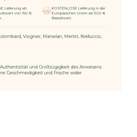
 Lieferung ab
KOSTENLOSE Lieferung in der
ufswert von 150 €
Europäischen Union ab 300 €
h.
Bestellwert.
Colombard, Viognier, Marselan, Merlot, Nielluccio,
 Authentizität und Großzügigkeit des Anwesens
öne Geschmeidigkeit und Frische wider.