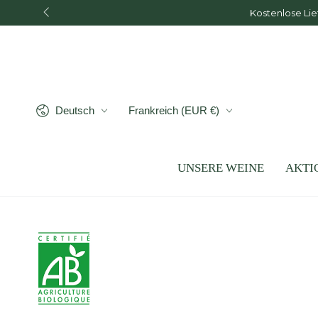
ZUM INHALT
Kostenlose Lie
SPRINGEN
Sprache
Land/Region
Deutsch
Frankreich (EUR €)
UNSERE WEINE
AKTI
ZU DEN
PRODUKTINFORMATIONEN
SPRINGEN