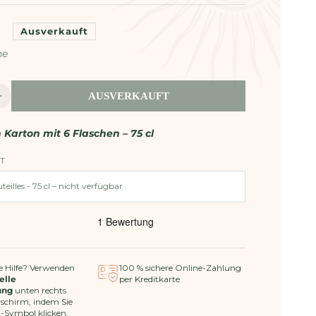
Ausverkauft
he
AUSVERKAUFT
Erhöhe
die
Menge
h
Karton mit 6 Flaschen – 75 cl
für
IGP
T
née
Méditerranée
-
Friponne
e Hilfe? Verwenden
100 % sichere Online-Zahlung
elle
per Kreditkarte
ung
unten rechts
dschirm, indem Sie
t-Symbol klicken.