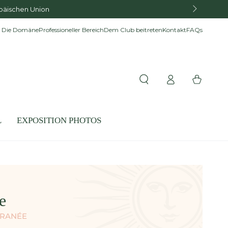
opäischen Union
Die Domäne
Professioneller Bereich
Dem Club beitreten
Kontakt
FAQs
Einloggen
Warenkorb
L
EXPOSITION PHOTOS
e
RRANÉE