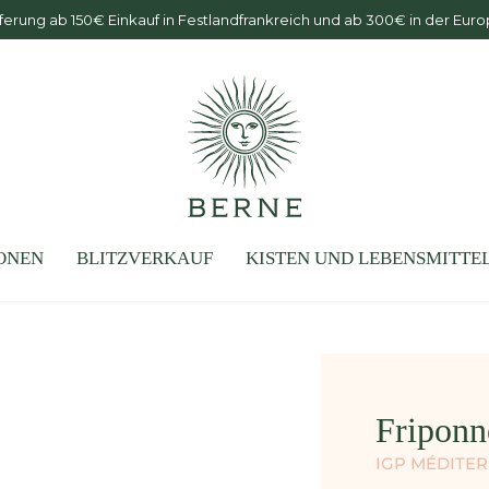
ferung ab 150€ Einkauf in Festlandfrankreich und ab 300€ in der Eur
ONEN
BLITZVERKAUF
KISTEN UND LEBENSMITTE
Friponn
IGP MÉDITE