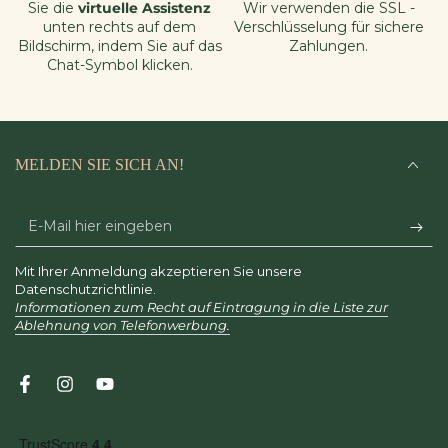
Sie die
virtuelle Assistenz
Wir verwenden die SSL -
unten rechts auf dem
Verschlüsselung für sichere
Bildschirm, indem Sie auf das
Zahlungen.
Chat-Symbol klicken.
MELDEN SIE SICH AN!
E-
Mail
Mit Ihrer Anmeldung akzeptieren Sie unsere
hier
Datenschutzrichtlinie.
Informationen zum Recht auf Eintragung in die Liste zur
eingeben
Ablehnung von Telefonwerbung.
Facebook
Instagram
YouTube