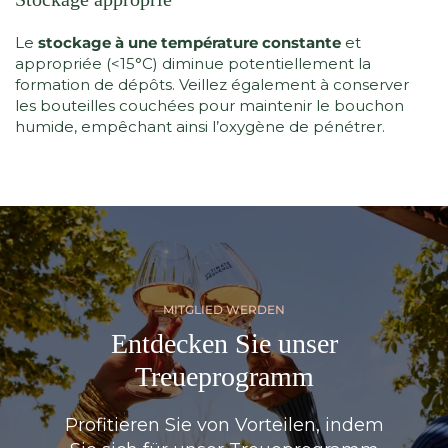
Le
stockage à une température constante
et
appropriée (<15°C) diminue potentiellement la
formation de dépôts. Veillez également à conserver
les bouteilles couchées pour maintenir le bouchon
humide, empêchant ainsi l’oxygène de pénétrer.
MITGLIED WERDEN
Entdecken Sie unser
Treueprogramm
Profitieren Sie von Vorteilen, indem