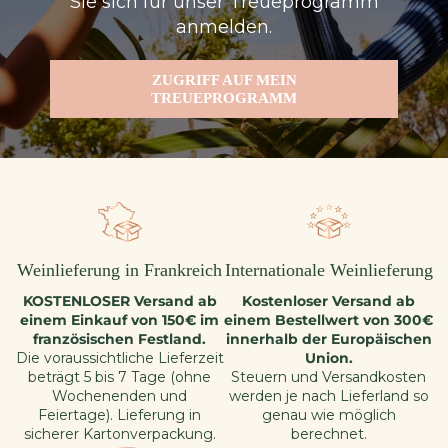
Sie sich für unser Treueprogramm
anmelden.
ZUGRIFF AUF MEIN
TREUEPROGRAMM
Weinlieferung in Frankreich
Internationale Weinlieferung
KOSTENLOSER Versand ab
Kostenloser Versand ab
einem Einkauf von 150€ im
einem Bestellwert von 300€
französischen Festland.
innerhalb der Europäischen
Die voraussichtliche Lieferzeit
Union.
beträgt 5 bis 7 Tage (ohne
Steuern und Versandkosten
Wochenenden und
werden je nach Lieferland so
Feiertage). Lieferung in
genau wie möglich
sicherer Kartonverpackung.
berechnet.