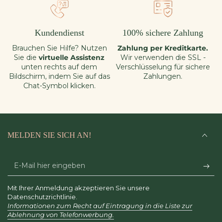
Kundendienst
100% sichere Zahlung
Brauchen Sie Hilfe? Nutzen
Zahlung per Kreditkarte.
Sie die
virtuelle Assistenz
Wir verwenden die SSL -
unten rechts auf dem
Verschlüsselung für sichere
Bildschirm, indem Sie auf das
Zahlungen.
Chat-Symbol klicken.
MELDEN SIE SICH AN!
E-
Mail
Mit Ihrer Anmeldung akzeptieren Sie unsere
hier
Datenschutzrichtlinie.
Informationen zum Recht auf Eintragung in die Liste zur
eingeben
Ablehnung von Telefonwerbung.