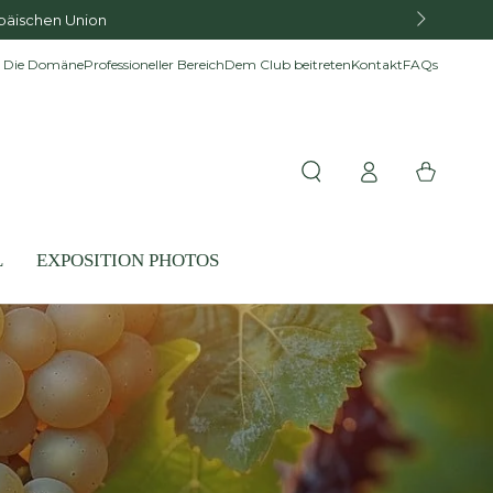
opäischen Union
Die Domäne
Professioneller Bereich
Dem Club beitreten
Kontakt
FAQs
Einloggen
Warenkorb
L
EXPOSITION PHOTOS