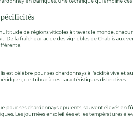
hardonnay en barriques, une technique qui amplifie ces
pécificités
ultitude de régions viticoles à travers le monde, chacu
t. De la fraîcheur acide des vignobles de Chablis aux ver
ifférente.
s est célèbre pour ses chardonnays à l'acidité vive et a
ridgien, contribue à ces caractéristiques distinctives.
nnue pour ses chardonnays opulents, souvent élevés en fû
xotiques. Les journées ensoleillées et les températures él