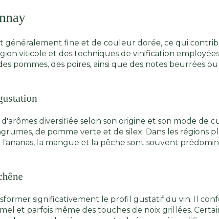
onnay
est généralement fine et de couleur dorée, ce qui contrib
région viticole et des techniques de vinification employ
es pommes, des poires, ainsi que des notes beurrées ou g
gustation
'arômes diversifiée selon son origine et son mode de cul
'agrumes, de pomme verte et de silex. Dans les régions 
me l'ananas, la mangue et la pêche sont souvent prédomina
 chêne
former significativement le profil gustatif du vin. Il c
aramel et parfois même des touches de noix grillées. Cert