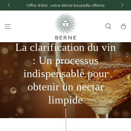
FREE de
Offre d'été : votre 6ème bouteille offerte
and F
SKIP TO CONTENT
Cart
La clarification du vin
: Un processus
indispensable pour
obtenir un nectar
limpide