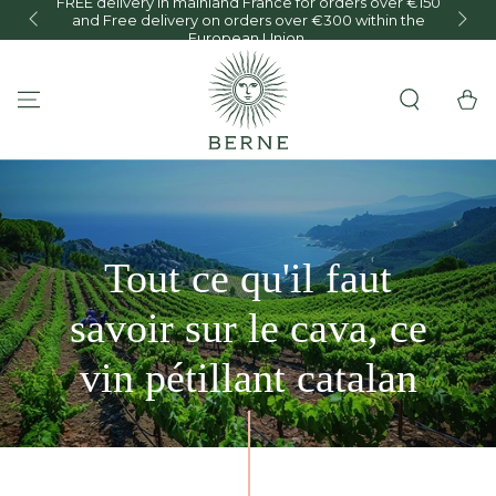
FREE delivery in mainland France for orders over €150
and Free delivery on orders over €300 within the
O
SKIP TO CONTENT
European Union.
Cart
Tout ce qu'il faut
savoir sur le cava, ce
vin pétillant catalan