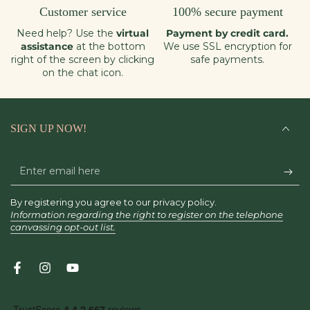
Customer service
100% secure payment
Need help? Use the
virtual
Payment by credit card.
assistance
at the bottom
We use SSL encryption for
right of the screen by clicking
safe payments.
on the chat icon.
SIGN UP NOW!
Enter
email
By registering you agree to our privacy policy.
here
Information regarding the right to register on the telephone
canvassing opt-out list.
Facebook
Instagram
YouTube