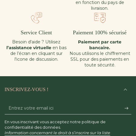
en fonction du pays de
livraison.
Service Client
Paiement 100% sécurisé
Besoin d'aide ? Utilisez
Paiement par carte
l’assistance virtuelle
en bas
bancaire.
de l’écran en cliquant sur
Nous utilisons le chiffrement
l'icone de discussion.
SSL pour des paiements en
toute sécurité.
INSCRIVEZ-VOUS !
Entrez
votre
En vous inscrivant vous acceptez notre politique de
email
confidentialité des données.
Information concernant le droit à s’inscrire sur la liste
ici