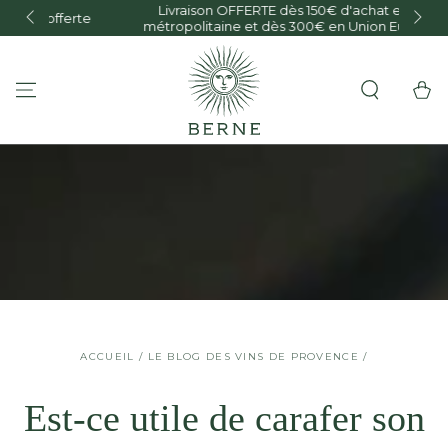
Livraison OFFERTE dès 150€ d'achat en France
IGNORER LE
te
métropolitaine et dès 300€ en Union Européenne
CONTENU
Panier
ACCUEIL
/
LE BLOG DES VINS DE PROVENCE
/
Est-ce utile de carafer son