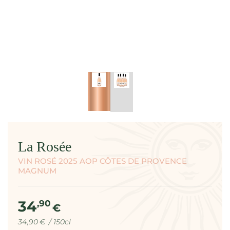
modal
La Rosée
VIN ROSÉ 2025 AOP CÔTES DE PROVENCE
MAGNUM
34
Prix
,90
€
normal
Prix
par
34
,90
€
/
150cl