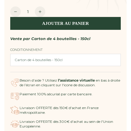
unitaire
Quantité
Réduire
Augmenter
la
la
AJOUTER AU PANIER
quantité
quantité
de
de
Vin
Vin
Vente par
Carton de 4 bouteilles - 150cl
Rosé
Rosé
CONDITIONNEMENT
2025
2025
AOP
AOP
Côtes
Côtes
de
de
Provence
Provence
Besoin d'aide ? Utilisez
l’assistance virtuelle
en bas à droite
MAGNUM
MAGNUM
de l’écran en cliquant sur l'icone de discussion.
-
-
La
La
Paiement 100% sécurisé par carte bancaire.
Rosée
Rosée
Livraison OFFERTE dès 150€ d'achat en France
métropolitaine.
Livraison OFFERTE dès 300€ d'achat au sein de l'Union
Européenne.