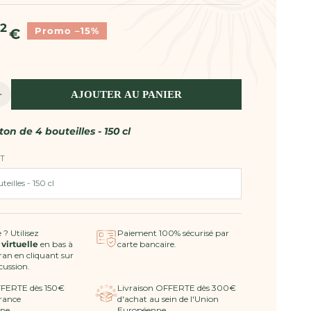
22
Promo –15%
€
AJOUTER AU PANIER
Augmenter
la
quantité
ton de 4 bouteilles - 150 cl
de
Vin
T
Rosé
2024
AOP
Côtes
de
 ? Utilisez
Paiement 100% sécurisé par
 virtuelle
en bas à
carte bancaire.
Provence
cran en cliquant sur
MAGNUM
scussion.
-
FFERTE dès 150€
Livraison OFFERTE dès 300€
Inspiration
rance
d'achat au sein de l'Union
ne.
Européenne.