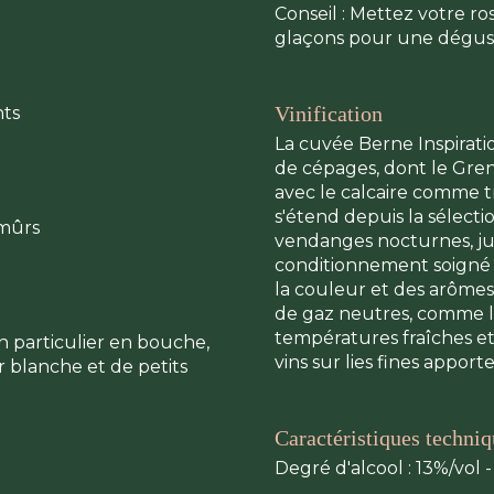
Conseil : Mettez votre ro
glaçons pour une dégust
Vinification
nts
La cuvée Berne Inspirati
de cépages, dont le Grena
avec le calcaire comme t
s'étend depuis la sélecti
 mûrs
vendanges nocturnes, ju
conditionnement soigné 
la couleur et des arômes f
de gaz neutres, comme l'
températures fraîches et
n particulier en bouche,
vins sur lies fines appo
r blanche et de petits
Caractéristiques techni
Degré d'alcool : 13%/vol -