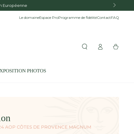
ion Européenne
Le domaine
Espace Pro
Programme de fidélité
Contact
FAQ
Connexion
Panier
XPOSITION PHOTOS
ion
024 AOP CÔTES DE PROVENCE MAGNUM