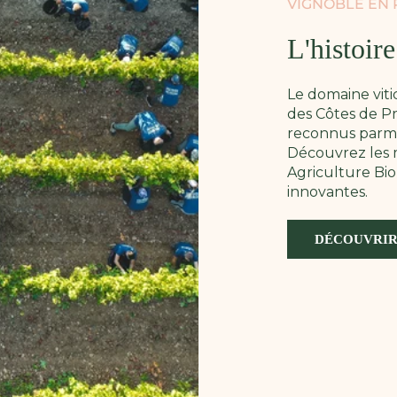
VIGNOBLE EN
L'histoir
Le domaine vit
des Côtes de Pr
reconnus parmi 
Découvrez les m
Agriculture Bio
innovantes.
DÉCOUVRIR