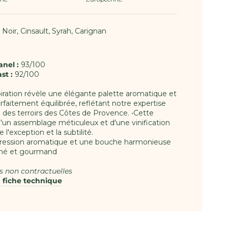
Noir, Cinsault, Syrah, Carignan
anel :
93/100
ast
:
92/100
piration révèle une élégante palette aromatique et
faitement équilibrée, reflétant notre expertise
n des terroirs des Côtes de Provence. •Cette
 d'un assemblage méticuleux et d'une vinification
 l'exception et la subtilité.
xpression aromatique et une bouche harmonieuse
ffiné et gourmand
s non contractuelles
a fiche technique