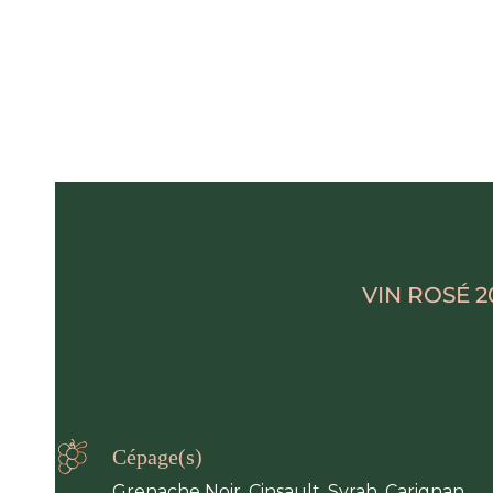
VIN ROSÉ 
Cépage(s)
Grenache Noir, Cinsault, Syrah, Carignan