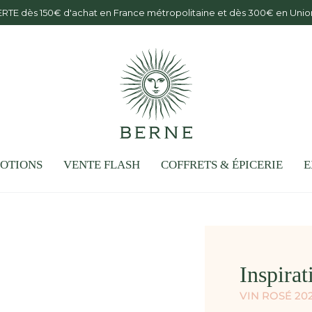
ERTE dès 150€ d'achat en France métropolitaine et dès 300€ en Un
OTIONS
VENTE FLASH
COFFRETS & ÉPICERIE
E
Inspirat
VIN ROSÉ 2