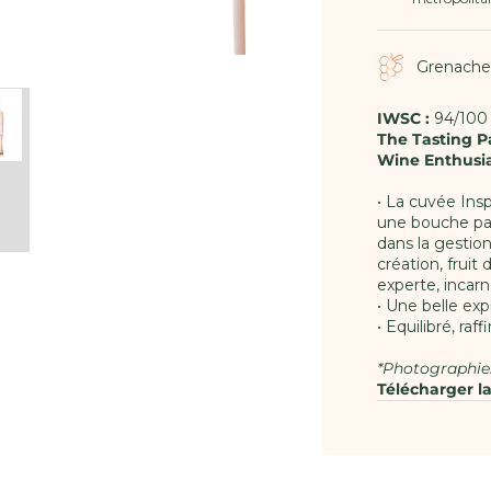
Grenache 
IWSC :
94/100
The Tasting P
Wine Enthusi
• La cuvée Ins
une bouche par
dans la gestio
création, fruit
experte, incarne
• Une belle e
• Equilibré, ra
*Photographie
Télécharger l