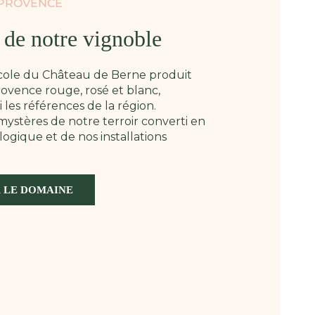
 PROVENCE
e de notre vignoble
icole du Château de Berne produit
ovence rouge, rosé et blanc,
les références de la région.
ystères de notre terroir converti en
logique et de nos installations
 LE DOMAINE