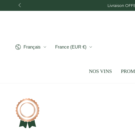
IGNORER LE
Livraison OFF
CONTENU
Langue
Pays/région
Français
France (EUR €)
NOS VINS
PROM
IGNORER LES
INFORMATIONS SUR LE
PRODUIT