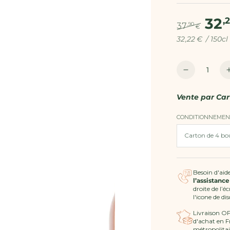
32
,
,90
37
€
Prix
par
Prix
32
,22
€
Prix
/
150cl
unitaire
normal
de
vente
Quantité
Réduire
la
quantité
Vente par
Car
de
Vin
CONDITIONNEMEN
Rosé
2024
AOP
Côtes
de
Besoin d'aide
l’assistance
Provence
droite de l’é
MAGNUM
l'icone de di
-
Livraison O
Inspiration
d'achat en F
métropolitai