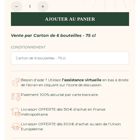
Quantité
Réduire
Augmenter
la
la
AJOUTER AU PANIER
quantité
quantité
de
de
Vin
Vin
Vente par
Carton de 6 bouteilles - 75 cl
Rosé
Rosé
CONDITIONNEMENT
2023
2023
AOP
AOP
Côtes
Côtes
de
de
Provence
Provence
Besoin d'aide ? Utilisez
l’assistance virtuelle
en bas à droite
-
-
de l’écran en cliquant sur l'icone de discussion.
L&#39;Enclos
L&#39;Enclos
Paiement 100% sécurisé par carte bancaire.
Livraison OFFERTE dès 150€ d'achat en France
métropolitaine.
Livraison OFFERTE dès 300€ d'achat au sein de l'Union
Européenne.