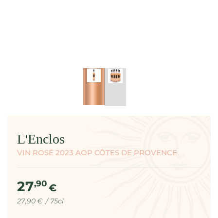
modal
L'Enclos
VIN ROSÉ 2023 AOP CÔTES DE PROVENCE
27
Prix
,90
€
normal
Prix
par
27
,90
€
/
75cl
unitaire