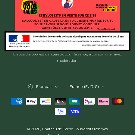
L'abus d'alcool est dangereux pour la santé, à consommer avec
modération.
Langue
Pays/région
Français
France (EUR €)
Modes
de
paiement
© 2026,
Château de Berne
. Tous droits réservés.