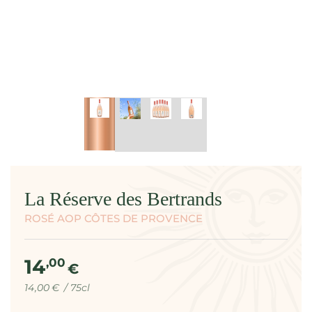
modal
La Réserve des Bertrands
ROSÉ AOP CÔTES DE PROVENCE
14
Prix
,00
€
normal
Prix
par
14
,00
€
/
75cl
unitaire