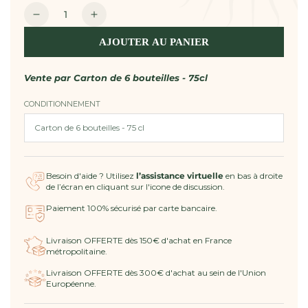
Quantité
Réduire
Augmenter
la
la
AJOUTER AU PANIER
quantité
quantité
de
de
Rosé
Rosé
Vente par
Carton de 6 bouteilles - 75cl
AOP
AOP
CONDITIONNEMENT
Côtes
Côtes
de
de
Provence
Provence
-
-
La
La
Besoin d'aide ? Utilisez
l’assistance virtuelle
en bas à droite
Réserve
Réserve
de l’écran en cliquant sur l'icone de discussion.
des
des
Bertrands
Bertrands
Paiement 100% sécurisé par carte bancaire.
Livraison OFFERTE dès 150€ d'achat en France
métropolitaine.
Livraison OFFERTE dès 300€ d'achat au sein de l'Union
Européenne.