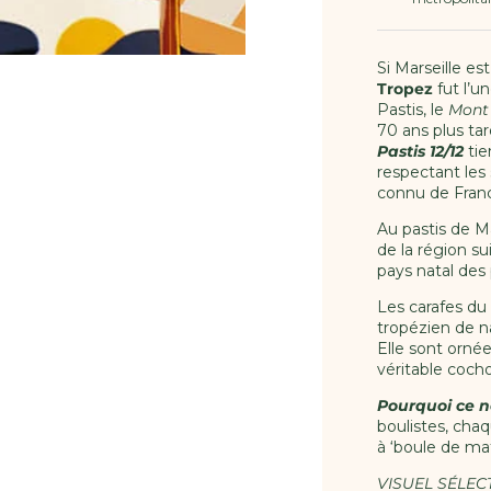
Si Marseille e
Tropez
fut l’u
Pastis, le
Mont
70 ans plus ta
Pastis 12/12
tie
respectant les 
connu de Fran
Au pastis de Ma
de la région su
pays natal des
Les carafes du
tropézien de n
Elle sont orn
véritable coch
Pourquoi ce 
boulistes,
chaqu
à ‘boule de ma
VISUEL SÉLE