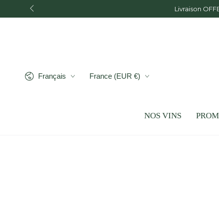
IGNORER LE
Livraison OFF
CONTENU
Langue
Pays/région
Français
France (EUR €)
NOS VINS
PROM
IGNORER LES
INFORMATIONS SUR LE
PRODUIT