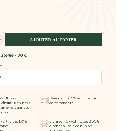
AJOUTER AU PANIER
Augmenter
la
quantité
uteille - 70 cl
de
Pastis
T
12/12
-
Pastis
de
Saint-
 ? Utilisez
Paiement 100% sécurisé par
 virtuelle
en bas à
carte bancaire.
Tropez
cran en cliquant sur
scussion.
FFERTE dès 150€
Livraison OFFERTE dès 300€
rance
d'achat au sein de l'Union
ne.
Européenne.