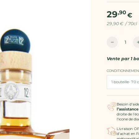
29
Prix
,90
€
normal
Prix
par
29
,90
€
/
70cl
unitaire
Quantité
Réduire
la
quantité
Vente par
1 bo
de
Pastis
CONDITIONNEMEN
12/12
-
Pastis
de
Saint-
Besoin d'aide
l’assistance
Tropez
droite de l’é
l'icone de di
Livraison O
d'achat en F
métropolitai