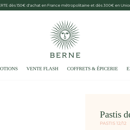
ERTE dès 150€ d'achat en France métropolitaine et dès 300€ en Un
OTIONS
VENTE FLASH
COFFRETS & ÉPICERIE
E
Pastis 
PASTIS 12/12