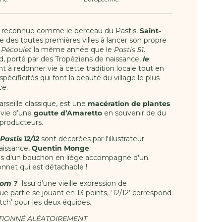
st reconnue comme le berceau du Pastis,
Saint-
ne des toutes premières villes à lancer son propre
 Pécoulet
la même année que le
Pastis 51
.
rd, porté par des Tropéziens de naissance,
le
nt à redonner vie à cette tradition locale tout en
spécificités qui font la beauté du village le plus
ce.
rseille classique, est une
macération de plantes
ivie d’une
goutte d’Amaretto
en souvenir de du
 producteurs.
Pastis 12/12
sont décorées par l'illustrateur
aissance,
Quentin Monge
.
ées d'un bouchon en liège accompagné d'un
onnet qui est détachable !
nom ?
Issu d’une vieille expression de
e partie se jouant en 13 points,
‘12/12’ correspond
tch’
pour les deux équipes.
CTIONNÉ ALÉATOIREMENT