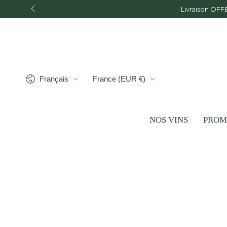
IGNORER LE
Livraison OFF
CONTENU
Langue
Pays/région
Français
France (EUR €)
NOS VINS
PROM
IGNORER LES
INFORMATIONS SUR LE
PRODUIT