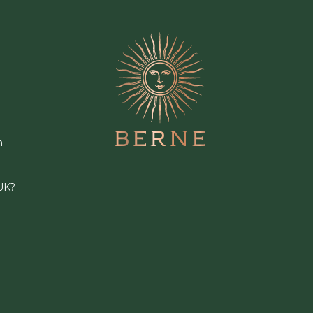
n
UK?