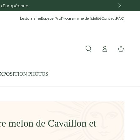
ion Européenne
Le domaine
Espace Pro
Programme de fidélité
Contact
FAQ
Connexion
Panier
XPOSITION PHOTOS
re melon de Cavaillon et