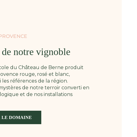
 PROVENCE
e de notre vignoble
icole du Château de Berne produit
ovence rouge, rosé et blanc,
les références de la région.
ystères de notre terroir converti en
logique et de nos installations
 LE DOMAINE