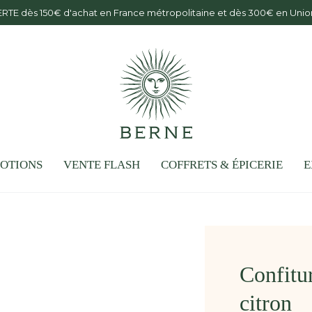
ERTE dès 150€ d'achat en France métropolitaine et dès 300€ en Un
OTIONS
VENTE FLASH
COFFRETS & ÉPICERIE
E
Confitu
citron