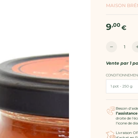
MAISON BR
9
Prix
,00
€
normal
Quantité
Réduire
la
quantité
Vente par
1 po
de
Maison
CONDITIONNEMEN
Brémond
-
Confiture
melon
de
Besoin d'aide
l’assistance
Cavaillon
droite de l’é
et
l'icone de di
citron
Livraison O
d'achat en F