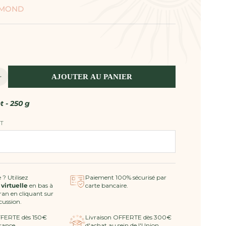
ÉMOND
AJOUTER AU PANIER
Augmenter
la
quantité
t - 250 g
de
Maison
T
Brémond
-
Confiture
melon
de
 ? Utilisez
Paiement 100% sécurisé par
 virtuelle
en bas à
carte bancaire.
Cavaillon
cran en cliquant sur
et
scussion.
citron
FFERTE dès 150€
Livraison OFFERTE dès 300€
rance
d'achat au sein de l'Union