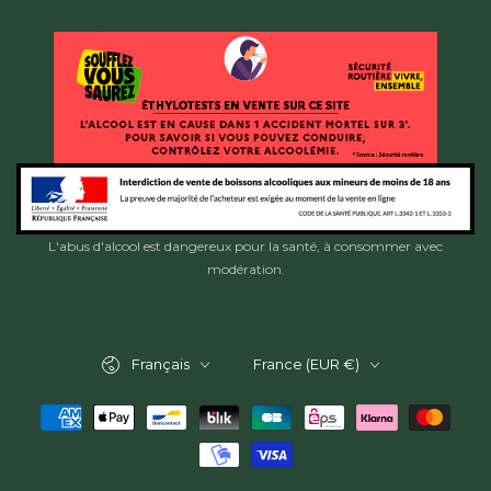
L'abus d'alcool est dangereux pour la santé, à consommer avec
modération.
Langue
Pays/région
Français
France (EUR €)
Modes
de
paiement