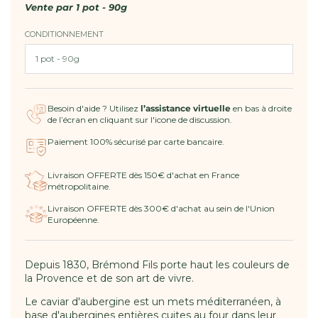
Maison
Maison
Vente par
1 pot - 90g
Brémond
Brémond
CONDITIONNEMENT
-
-
Caviar
Caviar
d&#39;aubergines
d&#39;aubergines
Besoin d'aide ? Utilisez
l’assistance virtuelle
en bas à droite
de l’écran en cliquant sur l'icone de discussion.
Paiement 100% sécurisé par carte bancaire.
Livraison OFFERTE dès 150€ d'achat en France
métropolitaine.
Livraison OFFERTE dès 300€ d'achat au sein de l'Union
Européenne.
Depuis 1830, Brémond Fils porte haut les couleurs de
la Provence et de son art de vivre.
Le caviar d'aubergine est un mets méditerranéen, à
base d'aubergines entières cuites au four dans leur