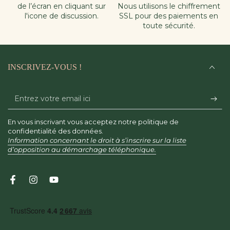
de l’écran en cliquant sur
Nous utilisons le chiffrement
l'icone de discussion.
SSL pour des paiements en
toute sécurité.
INSCRIVEZ-VOUS !
Entrez
votre
En vous inscrivant vous acceptez notre politique de
email
confidentialité des données.
Information concernant le droit à s’inscrire sur la liste
ici
d’opposition au démarchage téléphonique.
Facebook
Instagram
YouTube