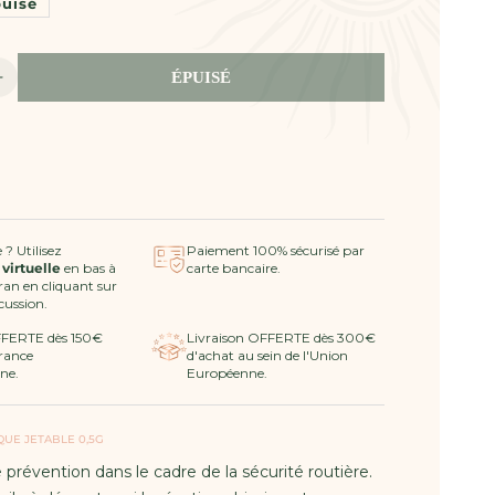
uisé
ÉPUISÉ
Augmenter
la
quantité
de
Ethylotest
Chimique
Jetable
 ? Utilisez
Paiement 100% sécurisé par
 virtuelle
en bas à
carte bancaire.
cran en cliquant sur
scussion.
FFERTE dès 150€
Livraison OFFERTE dès 300€
rance
d'achat au sein de l'Union
ne.
Européenne.
QUE JETABLE 0,5G
e prévention dans le cadre de la sécurité routière.