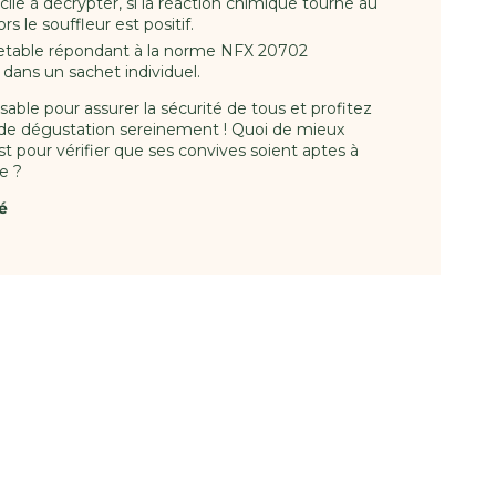
cile à décrypter, si la réaction chimique tourne au
ors le souffleur est positif.
jetable répondant à la norme NFX 20702
dans un sachet individuel.
nsable pour assurer la sécurité de tous et profitez
e dégustation sereinement ! Quoi de mieux
t pour vérifier que ses convives soient aptes à
te ?
é