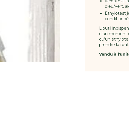
Alcootest fa
bleu/vert, al
Ethylotest 
conditionné 
L'outil indispe
d'un moment d
qu'un éthylotes
prendre la rou
Vendu à l'unit