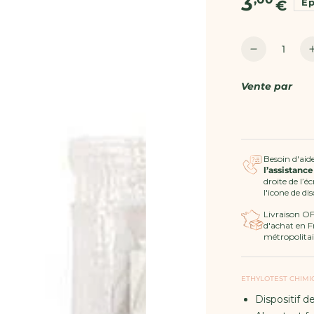
3
Ép
€
normal
Quantité
Réduire
la
quantité
Vente par
de
Ethylotest
Chimique
Jetable
Besoin d'aide
l’assistance
droite de l’é
l'icone de di
Livraison O
d'achat en F
métropolitai
ETHYLOTEST CHIMI
Dispositif d