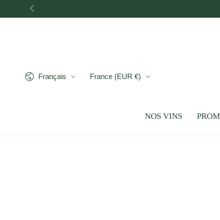
IGNORER LE
CONTENU
Langue
Pays/région
Français
France (EUR €)
NOS VINS
PROM
IGNORER LES
INFORMATIONS SUR LE
PRODUIT